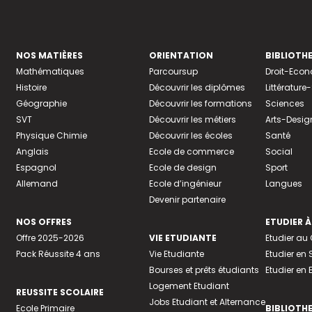
NOS MATIÈRES
ORIENTATION
BIBLIOTH
Mathématiques
Parcoursup
Droit-Eco
Histoire
Découvrir les diplômes
Littératur
Géographie
Découvrir les formations
Sciences
SVT
Découvrir les métiers
Arts-Desig
Physique Chimie
Découvrir les écoles
Santé
Anglais
Ecole de commerce
Social
Espagnol
Ecole de design
Sport
Allemand
Ecole d’ingénieur
Langues
Devenir partenaire
NOS OFFRES
ETUDIER À
Offre 2025-2026
VIE ETUDIANTE
Etudier a
Pack Réussite 4 ans
Vie Etudiante
Etudier en 
Bourses et prêts étudiants
Etudier en
Logement Etudiant
REUSSITE SCOLAIRE
Jobs Etudiant et Alternance
Ecole Primaire
BIBLIOTH