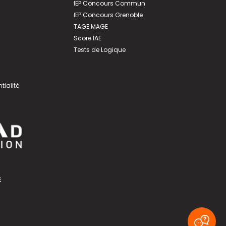
IEP Concours Commun
IEP Concours Grenoble
TAGE MAGE
Score IAE
Tests de Logique
tialité
s