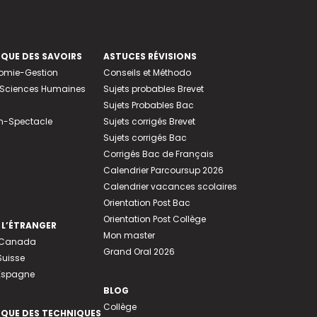
EQUE DES SAVOIRS
ASTUCES RÉVISIONS
nomie-Gestion
Conseils et Méthodo
e-Sciences Humaines
Sujets probables Brevet
Sujets Probables Bac
n-Spectacle
Sujets corrigés Brevet
Sujets corrigés Bac
Corrigés Bac de Français
Calendrier Parcoursup 2026
Calendrier vacances scolaires
Orientation Post Bac
Orientation Post Collège
 L’ÉTRANGER
Mon master
u Canada
Grand Oral 2026
Suisse
 Espagne
BLOG
Collège
EQUE DES TECHNIQUES