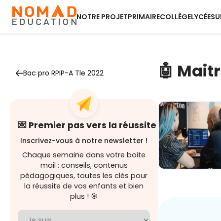
NOTRE PROJET
PRIMAIRE
COLLÈGE
LYCÉE
SU
🤖 Maitr
Bac pro RPIP-A Tle 2022
💌 Premier pas vers la réussite
Inscrivez-vous à notre newsletter !
Chaque semaine dans votre boite
mail : conseils, contenus
pédagogiques, toutes les clés pour
Demain au
boulot : Les
la réussite de vos enfants et bien
métiers
plus ! 🎯
boostés p...