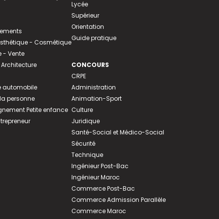
Lycée
Supérieur
Orientation
tements
Guide pratique
 Esthétique - Cosmétique
- Vente
 Architecture
CONCOURS
CRPE
 automobile
Administration
 la personne
Animation-Sport
ement Petite enfance
Culture
ntrepreneur
Juridique
Santé-Social et Médico-Social
Sécurité
Technique
Ingénieur Post-Bac
Ingénieur Maroc
Commerce Post-Bac
Commerce Admission Parallèle
Commerce Maroc