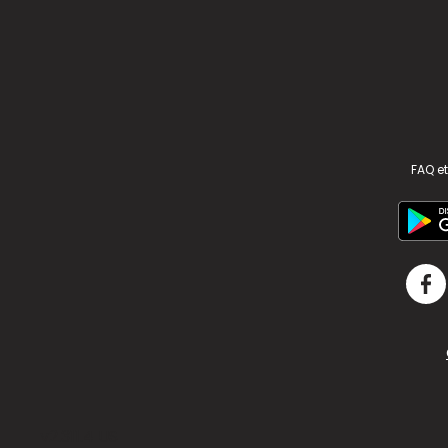
FAQ et
v2.311.4 US