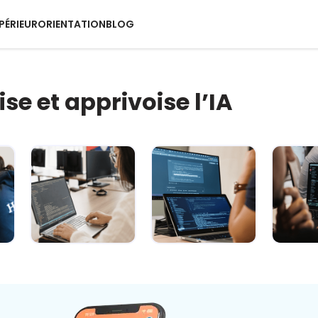
PÉRIEUR
ORIENTATION
BLOG
ise et apprivoise l’IA
IA : comment
L’IA décryptée :
L’
rester maître
le kit de survie
quotid
du jeu ? 🐍
pour c...
super