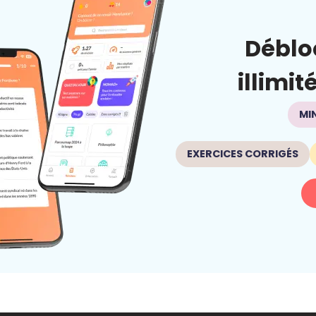
Déblo
illimit
MI
EXERCICES CORRIGÉS