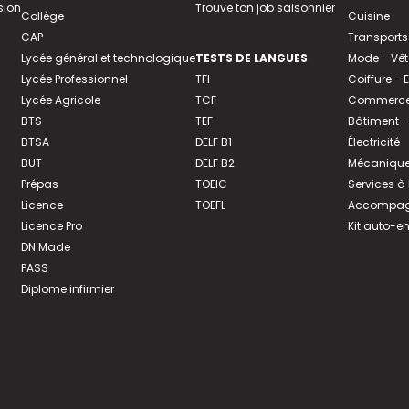
sion
Trouve ton job saisonnier
Collège
Cuisine
CAP
Transports
Lycée général et technologique
TESTS DE LANGUES
Mode - Vê
Lycée Professionnel
TFI
Coiffure -
Lycée Agricole
TCF
Commerce 
BTS
TEF
Bâtiment -
BTSA
DELF B1
Électricité
BUT
DELF B2
Mécanique
Prépas
TOEIC
Services à
Licence
TOEFL
Accompagn
Licence Pro
Kit auto-e
DN Made
PASS
Diplome infirmier