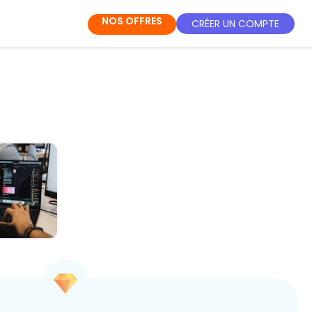
NOS OFFRES
CRÉER UN COMPTE
IA au
ien : Ton
-pouvoir
ét...