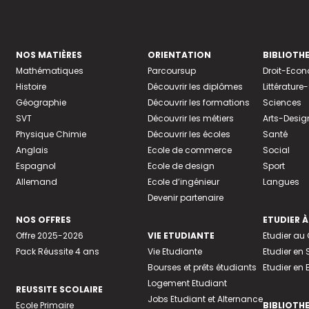
NOS MATIÈRES
ORIENTATION
BIBLIOTH
Mathématiques
Parcoursup
Droit-Eco
Histoire
Découvrir les diplômes
Littératur
Géographie
Découvrir les formations
Sciences
SVT
Découvrir les métiers
Arts-Desig
Physique Chimie
Découvrir les écoles
Santé
Anglais
Ecole de commerce
Social
Espagnol
Ecole de design
Sport
Allemand
Ecole d’ingénieur
Langues
Devenir partenaire
NOS OFFRES
ETUDIER À
Offre 2025-2026
VIE ETUDIANTE
Etudier a
Pack Réussite 4 ans
Vie Etudiante
Etudier en 
Bourses et prêts étudiants
Etudier en
Logement Etudiant
REUSSITE SCOLAIRE
Jobs Etudiant et Alternance
Ecole Primaire
BIBLIOTH