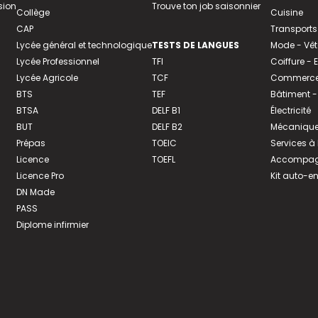
sion
Trouve ton job saisonnier
Collège
Cuisine
CAP
Transports
Lycée général et technologique
TESTS DE LANGUES
Mode - Vê
Lycée Professionnel
TFI
Coiffure -
Lycée Agricole
TCF
Commerce 
BTS
TEF
Bâtiment -
BTSA
DELF B1
Électricité
BUT
DELF B2
Mécanique
Prépas
TOEIC
Services à
Licence
TOEFL
Accompagn
Licence Pro
Kit auto-e
DN Made
PASS
Diplome infirmier