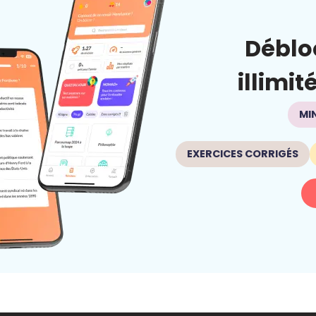
Déblo
illimit
MI
EXERCICES CORRIGÉS