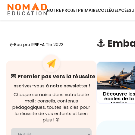
NOTRE PROJET
PRIMAIRE
COLLÈGE
LYCÉE
SU
⚓️ Emba
Bac pro RPIP-A Tle 2022
💌 Premier pas vers la réussite
Inscrivez-vous à notre newsletter !
Découvre le
Chaque semaine dans votre boite
écoles de la
mail : conseils, contenus
Marine
pédagogiques, toutes les clés pour
la réussite de vos enfants et bien
plus ! 🎯