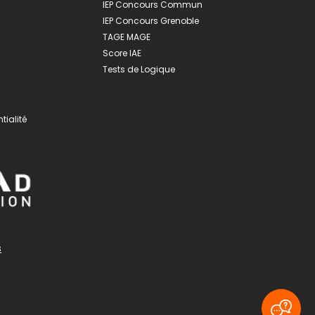
IEP Concours Commun
IEP Concours Grenoble
TAGE MAGE
Score IAE
Tests de Logique
tialité
s