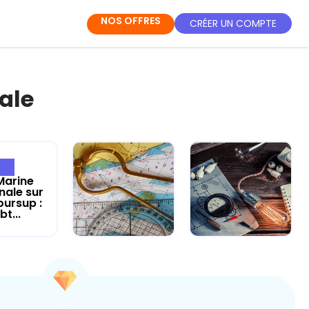
NOS OFFRES
CRÉER UN COMPTE
ale
Marine
nale sur
oursup :
bt...
Révise les
Révise la
Maths avec la
Physique-
Marine
Chimie avec la
national...
Marine...