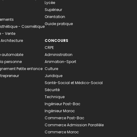
Lycée
Supérieur
Orientation
tements
Guide pratique
 Esthétique - Cosmétique
- Vente
 Architecture
CONCOURS
CRPE
 automobile
Administration
 la personne
Animation-Sport
ement Petite enfance
Culture
ntrepreneur
Juridique
Santé-Social et Médico-Social
Sécurité
Technique
Ingénieur Post-Bac
Ingénieur Maroc
Commerce Post-Bac
Commerce Admission Parallèle
Commerce Maroc