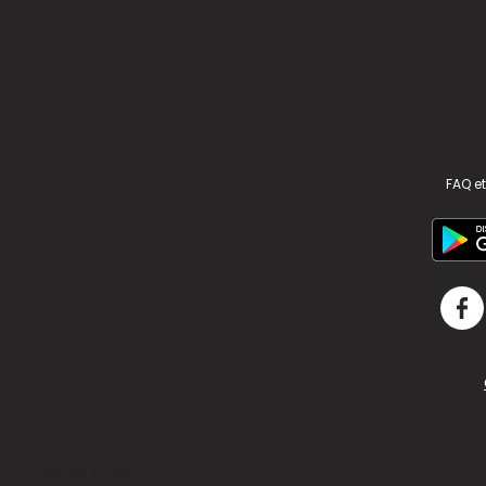
FAQ et
v2.311.4 US