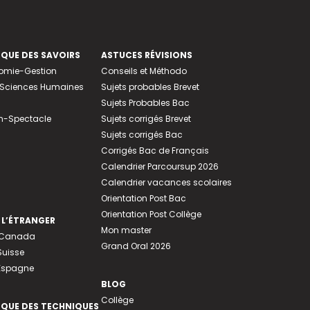
EQUE DES SAVOIRS
ASTUCES RÉVISIONS
nomie-Gestion
Conseils et Méthodo
e-Sciences Humaines
Sujets probables Brevet
Sujets Probables Bac
n-Spectacle
Sujets corrigés Brevet
Sujets corrigés Bac
Corrigés Bac de Français
Calendrier Parcoursup 2026
Calendrier vacances scolaires
Orientation Post Bac
Orientation Post Collège
 L’ÉTRANGER
Mon master
u Canada
Grand Oral 2026
Suisse
 Espagne
BLOG
Collège
EQUE DES TECHNIQUES