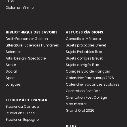
PASS
Diplome infirmier
BIBLIOTHEQUE DES SAVOIRS
ASTUCES RÉVISIONS
Droit-Economie-Gestion
Conseils et Méthodo
Littérature-Sciences Humaines
Sujets probables Brevet
Sciences
Sujets Probables Bac
Arts-Design-Spectacle
Sujets corrigés Brevet
Santé
Sujets corrigés Bac
Social
Corrigés Bac de Français
Sport
Calendrier Parcoursup 2026
Langues
Calendrier vacances scolaires
Orientation Post Bac
Orientation Post Collège
ETUDIER À L’ÉTRANGER
Mon master
Etudier au Canada
Grand Oral 2026
Etudier en Suisse
Etudier en Espagne
BLOG