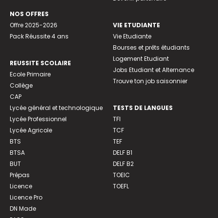
NOS OFFRES
Offre 2025-2026
VIE ETUDIANTE
Pack Réussite 4 ans
Vie Etudiante
Bourses et prêts étudiants
Logement Etudiant
REUSSITE SCOLAIRE
Jobs Etudiant et Alternance
Ecole Primaire
Trouve ton job saisonnier
Collège
CAP
Lycée général et technologique
TESTS DE LANGUES
Lycée Professionnel
TFI
Lycée Agricole
TCF
BTS
TEF
BTSA
DELF B1
BUT
DELF B2
Prépas
TOEIC
Licence
TOEFL
Licence Pro
DN Made