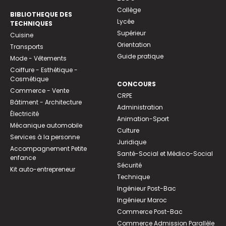
Collège
BIBLIOTHEQUE DES
Lycée
TECHNIQUES
Supérieur
Cuisine
Orientation
Transports
Guide pratique
Mode - Vêtements
Coiffure - Esthétique -
Cosmétique
CONCOURS
Commerce - Vente
CRPE
Bâtiment - Architecture
Administration
Électricité
Animation-Sport
Mécanique automobile
Culture
Services à la personne
Juridique
Accompagnement Petite
Santé-Social et Médico-Social
enfance
Sécurité
Kit auto-entrepreneur
Technique
Ingénieur Post-Bac
Ingénieur Maroc
Commerce Post-Bac
Commerce Admission Parallèle