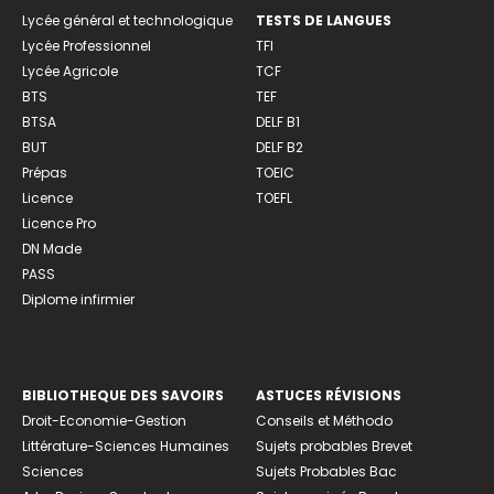
Lycée général et technologique
TESTS DE LANGUES
Lycée Professionnel
TFI
Lycée Agricole
TCF
BTS
TEF
BTSA
DELF B1
BUT
DELF B2
Prépas
TOEIC
Licence
TOEFL
Licence Pro
DN Made
PASS
Diplome infirmier
BIBLIOTHEQUE DES SAVOIRS
ASTUCES RÉVISIONS
Droit-Economie-Gestion
Conseils et Méthodo
Littérature-Sciences Humaines
Sujets probables Brevet
Sciences
Sujets Probables Bac