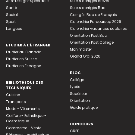
Arts-Design-Spectacle
Sujets corrigés Brevet
Santé
Sujets corrigés Bac
Social
Corrigés Bac de Français
Sport
Calendrier Parcoursup 2026
Langues
Calendrier vacances scolaires
Orientation Post Bac
Orientation Post Collège
ETUDIER À L’ÉTRANGER
Mon master
Etudier au Canada
Grand Oral 2026
Etudier en Suisse
Etudier en Espagne
BLOG
Collège
BIBLIOTHEQUE DES
Lycée
TECHNIQUES
Supérieur
Cuisine
Orientation
Transports
Guide pratique
Mode - Vêtements
Coiffure - Esthétique -
Cosmétique
CONCOURS
Commerce - Vente
CRPE
Bâtiment - Architecture