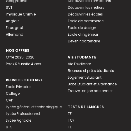
Géographie
Découvrir les formations
SVT
Découvrir les métiers
Physique Chimie
Découvrir les écoles
Anglais
Ecole de commerce
Espagnol
Ecole de design
Allemand
Ecole d’ingénieur
Devenir partenaire
NOS OFFRES
Offre 2025-2026
VIE ETUDIANTE
Pack Réussite 4 ans
Vie Etudiante
Bourses et prêts étudiants
Logement Etudiant
REUSSITE SCOLAIRE
Jobs Etudiant et Alternance
Ecole Primaire
Trouve ton job saisonnier
Collège
CAP
Lycée général et technologique
TESTS DE LANGUES
Lycée Professionnel
TFI
Lycée Agricole
TCF
BTS
TEF