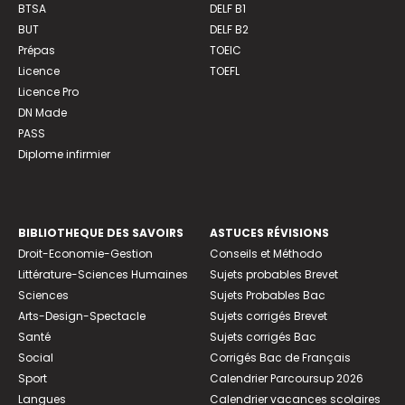
BTSA
DELF B1
BUT
DELF B2
Prépas
TOEIC
Licence
TOEFL
Licence Pro
DN Made
PASS
Diplome infirmier
BIBLIOTHEQUE DES SAVOIRS
ASTUCES RÉVISIONS
Droit-Economie-Gestion
Conseils et Méthodo
Littérature-Sciences Humaines
Sujets probables Brevet
Sciences
Sujets Probables Bac
Arts-Design-Spectacle
Sujets corrigés Brevet
Santé
Sujets corrigés Bac
Social
Corrigés Bac de Français
Sport
Calendrier Parcoursup 2026
Langues
Calendrier vacances scolaires