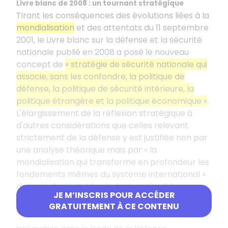
Livre blanc de 2008 : un tournant stratégique
Tirant les conséquences des évolutions liées à la
mondialisation
et des attentats du 11 septembre
2001, le Livre blanc sur la défense et la sécurité
nationale publié en 2008 a posé le nouveau
concept de
« stratégie de sécurité nationale qui
associe, sans les confondre, la politique de
défense, la politique de sécurité intérieure, la
politique étrangère et la politique économique »
.
L'élargissement de la réflexion stratégique à
d'autres considérations que celles relevant
strictement de la défense y est justifiée non par
une analyse théorique mais par « la
mondialisation qui transforme en profondeur les
fondements mêmes du système international »
devenu plus instable et plus imprévisible que
JE M’INSCRIS POUR ACCÉDER
durant la guerre froide et porteur de nouvelles
GRATUITEMENT À CE CONTENU
menaces de natures très différentes.