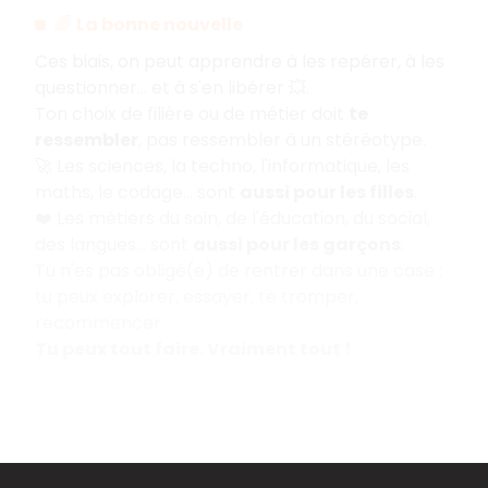
🌈
La bonne nouvelle
Ces biais, on peut apprendre à les repérer, à les
questionner… et à s'en libérer 💥.
Ton choix de filière ou de métier doit
te
ressembler
, pas ressembler à un stéréotype.
🚀 Les sciences, la techno, l'informatique, les
maths, le codage… sont
aussi pour les filles
.
❤️ Les métiers du soin, de l'éducation, du social,
des langues… sont
aussi pour les garçons
.
Tu n'es pas obligé(e) de rentrer dans une case
:
tu peux explorer, essayer, te tromper,
recommencer.
Tu peux tout faire. Vraiment tout
!