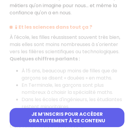
métiers qu'on imagine pour nous… et même la
confiance qu'on a en nous.
🧪
Et les sciences dans tout ça
?
À l'école, les filles réussissent souvent très bien,
mais elles sont moins nombreuses à s'orienter
vers les filières scientifiques ou technologiques.
Quelques chiffres parlants
:
À 15 ans, beaucoup moins de filles que de
garçons se disent «
douées
» en maths.
En Terminale, les garçons sont plus
nombreux à choisir la spécialité maths.
Dans les écoles d'ingénieurs, les étudiantes
restent minoritaires.
JE M’INSCRIS POUR ACCÉDER
Pourtant, à niveau égal, les filles réussissent aussi
GRATUITEMENT À CE CONTENU
bien, voire mieux, en sciences 💪.