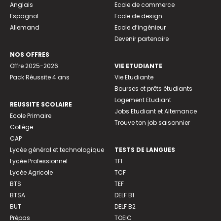
Anglais
Ecole de commerce
Espagnol
Ecole de design
Allemand
Ecole d’ingénieur
Devenir partenaire
NOS OFFRES
Offre 2025-2026
VIE ETUDIANTE
Pack Réussite 4 ans
Vie Etudiante
Bourses et prêts étudiants
Logement Etudiant
REUSSITE SCOLAIRE
Jobs Etudiant et Alternance
Ecole Primaire
Trouve ton job saisonnier
Collège
CAP
Lycée général et technologique
TESTS DE LANGUES
Lycée Professionnel
TFI
Lycée Agricole
TCF
BTS
TEF
BTSA
DELF B1
BUT
DELF B2
Prépas
TOEIC