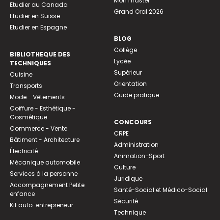
Mon master
Etudier au Canada
Grand Oral 2026
Etudier en Suisse
Etudier en Espagne
BLOG
Collège
BIBLIOTHEQUE DES
Lycée
TECHNIQUES
Supérieur
Cuisine
Orientation
Transports
Guide pratique
Mode - Vêtements
Coiffure - Esthétique -
Cosmétique
CONCOURS
Commerce - Vente
CRPE
Bâtiment - Architecture
Administration
Électricité
Animation-Sport
Mécanique automobile
Culture
Services à la personne
Juridique
Accompagnement Petite
Santé-Social et Médico-Social
enfance
Sécurité
Kit auto-entrepreneur
Technique