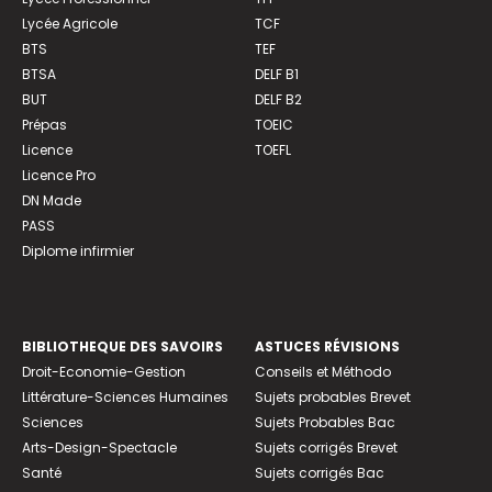
Lycée Agricole
TCF
BTS
TEF
BTSA
DELF B1
BUT
DELF B2
Prépas
TOEIC
Licence
TOEFL
Licence Pro
DN Made
PASS
Diplome infirmier
BIBLIOTHEQUE DES SAVOIRS
ASTUCES RÉVISIONS
Droit-Economie-Gestion
Conseils et Méthodo
Littérature-Sciences Humaines
Sujets probables Brevet
Sciences
Sujets Probables Bac
Arts-Design-Spectacle
Sujets corrigés Brevet
Santé
Sujets corrigés Bac