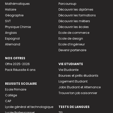
Mathématiques
Parcoursup
Histoire
Découvrir les diplômes
Géographie
Découvrir les formations
SVT
Découvrir les métiers
Physique Chimie
Découvrir les écoles
Anglais
Ecole de commerce
Espagnol
Ecole de design
Allemand
Ecole d’ingénieur
Devenir partenaire
NOS OFFRES
Offre 2025-2026
VIE ETUDIANTE
Pack Réussite 4 ans
Vie Etudiante
Bourses et prêts étudiants
Logement Etudiant
REUSSITE SCOLAIRE
Jobs Etudiant et Alternance
Ecole Primaire
Trouve ton job saisonnier
Collège
CAP
Lycée général et technologique
TESTS DE LANGUES
Lycée Professionnel
TFI