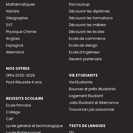
Mathématiques
Parcoursup
Histoire
Découvrir les diplômes
Géographie
Découvrir les formations
SVT
Découvrir les métiers
Physique Chimie
Découvrir les écoles
Anglais
Ecole de commerce
Espagnol
Ecole de design
Allemand
Ecole d’ingénieur
Devenir partenaire
NOS OFFRES
Offre 2025-2026
VIE ETUDIANTE
Pack Réussite 4 ans
Vie Etudiante
Bourses et prêts étudiants
Logement Etudiant
REUSSITE SCOLAIRE
Jobs Etudiant et Alternance
Ecole Primaire
Trouve ton job saisonnier
Collège
CAP
Lycée général et technologique
TESTS DE LANGUES
Lycée Professionnel
TFI