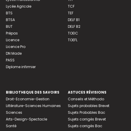
Lycée Agricole
TCF
BTS
TEF
BTSA
DELF B1
BUT
DELF B2
Prépas
TOEIC
Licence
TOEFL
Licence Pro
DN Made
PASS
Diplome infirmier
BIBLIOTHEQUE DES SAVOIRS
ASTUCES RÉVISIONS
Droit-Economie-Gestion
Conseils et Méthodo
Littérature-Sciences Humaines
Sujets probables Brevet
Sciences
Sujets Probables Bac
Arts-Design-Spectacle
Sujets corrigés Brevet
Santé
Sujets corrigés Bac