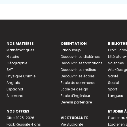
NOS MATIÈRES
ORIENTATION
BIBLIOTH
Mathématiques
Parcoursup
Droit-Eco
Histoire
Découvrir les diplômes
Littératur
Géographie
Découvrir les formations
Sciences
SVT
Découvrir les métiers
Arts-Desig
Physique Chimie
Découvrir les écoles
Santé
Anglais
Ecole de commerce
Social
Espagnol
Ecole de design
Sport
Allemand
Ecole d’ingénieur
Langues
Devenir partenaire
NOS OFFRES
ETUDIER À
Offre 2025-2026
VIE ETUDIANTE
Etudier a
Pack Réussite 4 ans
Vie Etudiante
Etudier en 