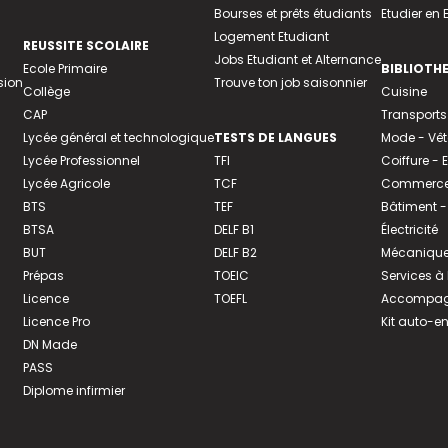
Bourses et prêts étudiants
Etudier en
Logement Etudiant
REUSSITE SCOLAIRE
Jobs Etudiant et Alternance
Ecole Primaire
BIBLIOTH
sion
Trouve ton job saisonnier
Collège
Cuisine
CAP
Transports
Lycée général et technologique
TESTS DE LANGUES
Mode - Vê
Lycée Professionnel
TFI
Coiffure -
Lycée Agricole
TCF
Commerce 
BTS
TEF
Bâtiment -
BTSA
DELF B1
Électricité
BUT
DELF B2
Mécanique
Prépas
TOEIC
Services à
Licence
TOEFL
Accompagn
Licence Pro
Kit auto-e
DN Made
PASS
Diplome infirmier