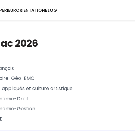
PÉRIEUR
ORIENTATION
BLOG
bac 2026
ançais
stoire-Géo-EMC
s appliqués et culture artistique
onomie-Droit
onomie-Gestion
SE