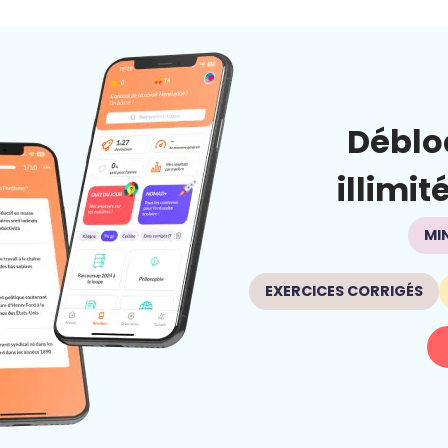
Déblo
illimit
MI
EXERCICES CORRIGÉS