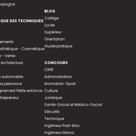
 Espagne
BLOG
Collège
EQUE DES TECHNIQUES
Lycée
Supérieur
Orientation
tements
Guide pratique
 Esthétique - Cosmétique
- Vente
 Architecture
CONCOURS
CRPE
 automobile
Administration
 la personne
Animation-Sport
ement Petite enfance
Culture
ntrepreneur
Juridique
Santé-Social et Médico-Social
Sécurité
Technique
Ingénieur Post-Bac
Ingénieur Maroc