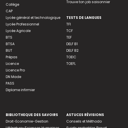
Trouve ton job saisonnier
Collège
CAP
Lycée général et technologique
TESTS DE LANGUES
Lycée Professionnel
TFI
Lycée Agricole
TCF
BTS
TEF
BTSA
DELF B1
BUT
DELF B2
Prépas
TOEIC
Licence
TOEFL
Licence Pro
DN Made
PASS
Diplome infirmier
BIBLIOTHEQUE DES SAVOIRS
ASTUCES RÉVISIONS
Droit-Economie-Gestion
Conseils et Méthodo
Littérature-Sciences Humaines
Sujets probables Brevet