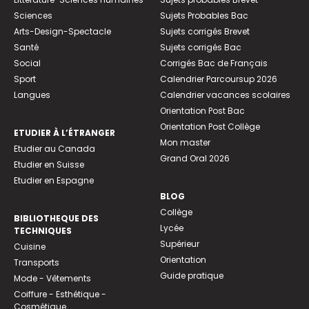
Sciences
Sujets Probables Bac
Arts-Design-Spectacle
Sujets corrigés Brevet
Santé
Sujets corrigés Bac
Social
Corrigés Bac de Français
Sport
Calendrier Parcoursup 2026
Langues
Calendrier vacances scolaires
Orientation Post Bac
Orientation Post Collège
ETUDIER À L’ÉTRANGER
Mon master
Etudier au Canada
Grand Oral 2026
Etudier en Suisse
Etudier en Espagne
BLOG
Collège
BIBLIOTHEQUE DES
Lycée
TECHNIQUES
Supérieur
Cuisine
Orientation
Transports
Guide pratique
Mode - Vêtements
Coiffure - Esthétique -
Cosmétique