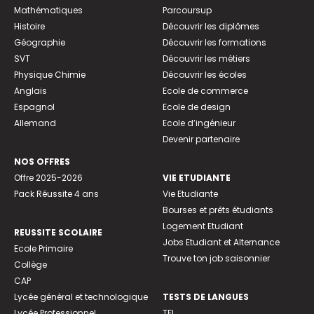
Mathématiques
Parcoursup
Histoire
Découvrir les diplômes
Géographie
Découvrir les formations
SVT
Découvrir les métiers
Physique Chimie
Découvrir les écoles
Anglais
Ecole de commerce
Espagnol
Ecole de design
Allemand
Ecole d’ingénieur
Devenir partenaire
NOS OFFRES
Offre 2025-2026
VIE ETUDIANTE
Pack Réussite 4 ans
Vie Etudiante
Bourses et prêts étudiants
Logement Etudiant
REUSSITE SCOLAIRE
Jobs Etudiant et Alternance
Ecole Primaire
Trouve ton job saisonnier
Collège
CAP
Lycée général et technologique
TESTS DE LANGUES
Lycée Professionnel
TFI