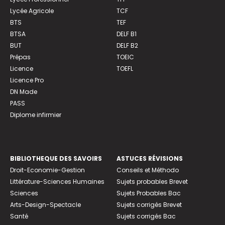
Lycée Agricole
TCF
BTS
TEF
BTSA
DELF B1
BUT
DELF B2
Prépas
TOEIC
Licence
TOEFL
Licence Pro
DN Made
PASS
Diplome infirmier
BIBLIOTHEQUE DES SAVOIRS
ASTUCES RÉVISIONS
Droit-Economie-Gestion
Conseils et Méthodo
Littérature-Sciences Humaines
Sujets probables Brevet
Sciences
Sujets Probables Bac
Arts-Design-Spectacle
Sujets corrigés Brevet
Santé
Sujets corrigés Bac