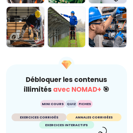
Module 1 - Les
Module 2 -
Module 3 -
bases de
Explorer le
Manipuler les
l'électricité
circuit
principales for...
électriqu...
Module 4 -
Module 5 -
Module 6 - Les
Découvrir les
Appréhender le
règles de
équipements de
fonctionnement...
sécurité pour t...
...
Débloquer les contenus
illimités
avec NOMAD+
🎯
MINI COURS
QUIZ
FICHES
EXERCICES CORRIGÉS
ANNALES CORRIGÉES
EXERCICES INTERACTIFS