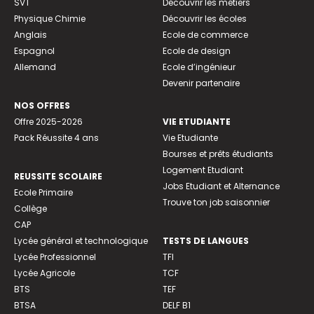
SVT
Découvrir les métiers
Physique Chimie
Découvrir les écoles
Anglais
Ecole de commerce
Espagnol
Ecole de design
Allemand
Ecole d’ingénieur
Devenir partenaire
NOS OFFRES
Offre 2025-2026
VIE ETUDIANTE
Pack Réussite 4 ans
Vie Etudiante
Bourses et prêts étudiants
Logement Etudiant
REUSSITE SCOLAIRE
Jobs Etudiant et Alternance
Ecole Primaire
Trouve ton job saisonnier
Collège
CAP
Lycée général et technologique
TESTS DE LANGUES
Lycée Professionnel
TFI
Lycée Agricole
TCF
BTS
TEF
BTSA
DELF B1