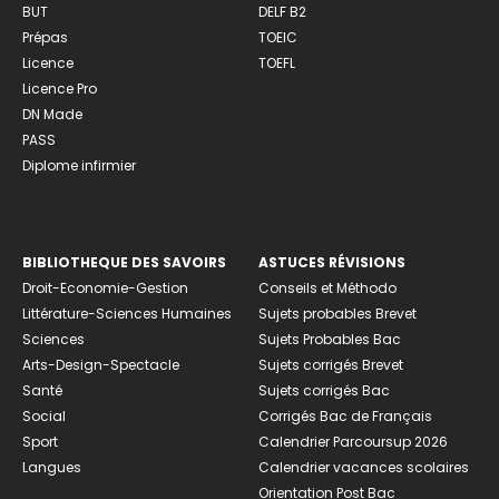
BUT
DELF B2
Prépas
TOEIC
Licence
TOEFL
Licence Pro
DN Made
PASS
Diplome infirmier
BIBLIOTHEQUE DES SAVOIRS
ASTUCES RÉVISIONS
Droit-Economie-Gestion
Conseils et Méthodo
Littérature-Sciences Humaines
Sujets probables Brevet
Sciences
Sujets Probables Bac
Arts-Design-Spectacle
Sujets corrigés Brevet
Santé
Sujets corrigés Bac
Social
Corrigés Bac de Français
Sport
Calendrier Parcoursup 2026
Langues
Calendrier vacances scolaires
Orientation Post Bac