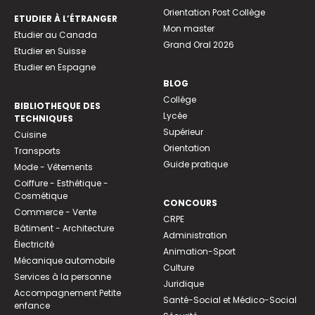
Orientation Post Collège
ETUDIER À L’ÉTRANGER
Mon master
Etudier au Canada
Grand Oral 2026
Etudier en Suisse
Etudier en Espagne
BLOG
Collège
BIBLIOTHEQUE DES
Lycée
TECHNIQUES
Supérieur
Cuisine
Orientation
Transports
Guide pratique
Mode - Vêtements
Coiffure - Esthétique -
Cosmétique
CONCOURS
Commerce - Vente
CRPE
Bâtiment - Architecture
Administration
Électricité
Animation-Sport
Mécanique automobile
Culture
Services à la personne
Juridique
Accompagnement Petite
Santé-Social et Médico-Social
enfance