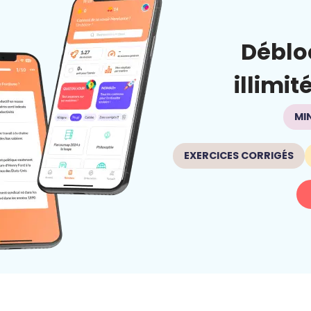
Déblo
illimit
MI
EXERCICES CORRIGÉS