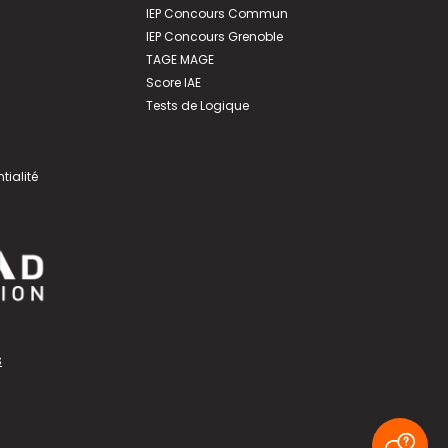
IEP Concours Commun
IEP Concours Grenoble
TAGE MAGE
Score IAE
Tests de Logique
tialité
s