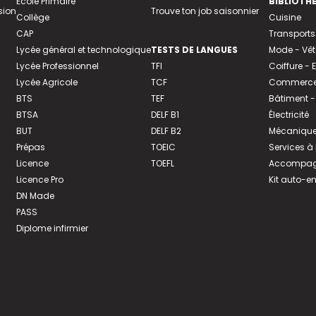
Ecole Primaire
BIBLIOTH
sion
Trouve ton job saisonnier
Collège
Cuisine
CAP
Transports
Lycée général et technologique
TESTS DE LANGUES
Mode - Vê
Lycée Professionnel
TFI
Coiffure -
Lycée Agricole
TCF
Commerce 
BTS
TEF
Bâtiment -
BTSA
DELF B1
Électricité
BUT
DELF B2
Mécanique
Prépas
TOEIC
Services à
Licence
TOEFL
Accompagn
Licence Pro
Kit auto-e
DN Made
PASS
Diplome infirmier