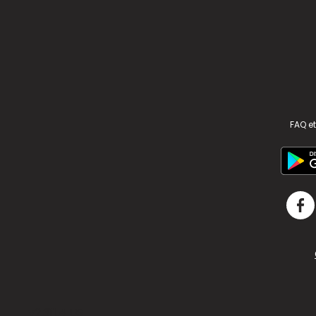
FAQ et
v2.311.4 US