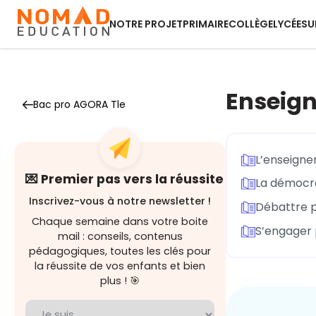
NOTRE PROJET
PRIMAIRE
COLLÈGE
LYCÉE
SU
Enseign
Bac pro AGORA Tle
L’enseigne
💌 Premier pas vers la réussite
La démocr
Inscrivez-vous à notre newsletter !
Débattre po
Chaque semaine dans votre boite
S’engager 
mail : conseils, contenus
pédagogiques, toutes les clés pour
la réussite de vos enfants et bien
plus ! 🎯