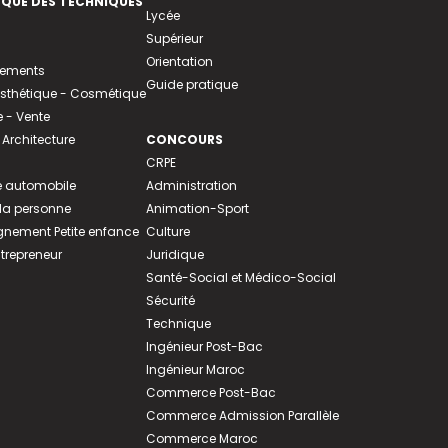
EQUE DES TECHNIQUES
Lycée
Supérieur
Orientation
tements
Guide pratique
 Esthétique - Cosmétique
- Vente
 Architecture
CONCOURS
CRPE
 automobile
Administration
 la personne
Animation-Sport
ement Petite enfance
Culture
ntrepreneur
Juridique
Santé-Social et Médico-Social
Sécurité
Technique
Ingénieur Post-Bac
Ingénieur Maroc
Commerce Post-Bac
Commerce Admission Parallèle
Commerce Maroc