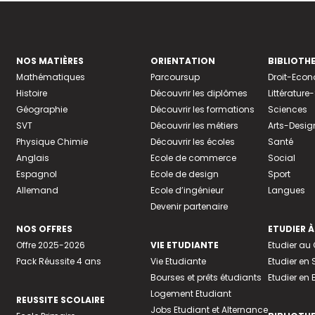
NOS MATIÈRES
ORIENTATION
BIBLIOTH
Mathématiques
Parcoursup
Droit-Eco
Histoire
Découvrir les diplômes
Littératur
Géographie
Découvrir les formations
Sciences
SVT
Découvrir les métiers
Arts-Desig
Physique Chimie
Découvrir les écoles
Santé
Anglais
Ecole de commerce
Social
Espagnol
Ecole de design
Sport
Allemand
Ecole d’ingénieur
Langues
Devenir partenaire
NOS OFFRES
ETUDIER À
Offre 2025-2026
VIE ETUDIANTE
Etudier a
Pack Réussite 4 ans
Vie Etudiante
Etudier en 
Bourses et prêts étudiants
Etudier en
Logement Etudiant
REUSSITE SCOLAIRE
Jobs Etudiant et Alternance