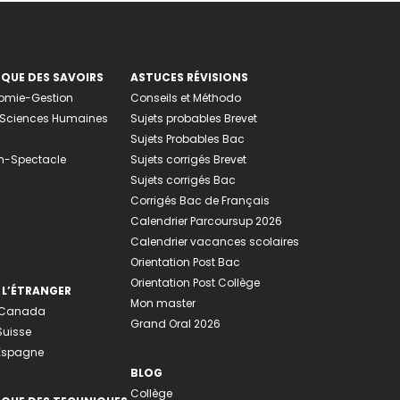
EQUE DES SAVOIRS
ASTUCES RÉVISIONS
nomie-Gestion
Conseils et Méthodo
e-Sciences Humaines
Sujets probables Brevet
Sujets Probables Bac
n-Spectacle
Sujets corrigés Brevet
Sujets corrigés Bac
Corrigés Bac de Français
Calendrier Parcoursup 2026
Calendrier vacances scolaires
Orientation Post Bac
Orientation Post Collège
 L’ÉTRANGER
Mon master
u Canada
Grand Oral 2026
Suisse
 Espagne
BLOG
Collège