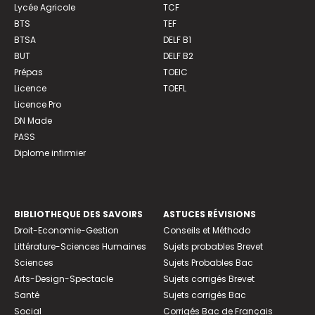
Lycée Agricole
TCF
BTS
TEF
BTSA
DELF B1
BUT
DELF B2
Prépas
TOEIC
Licence
TOEFL
Licence Pro
DN Made
PASS
Diplome infirmier
BIBLIOTHEQUE DES SAVOIRS
ASTUCES RÉVISIONS
Droit-Economie-Gestion
Conseils et Méthodo
Littérature-Sciences Humaines
Sujets probables Brevet
Sciences
Sujets Probables Bac
Arts-Design-Spectacle
Sujets corrigés Brevet
Santé
Sujets corrigés Bac
Social
Corrigés Bac de Français