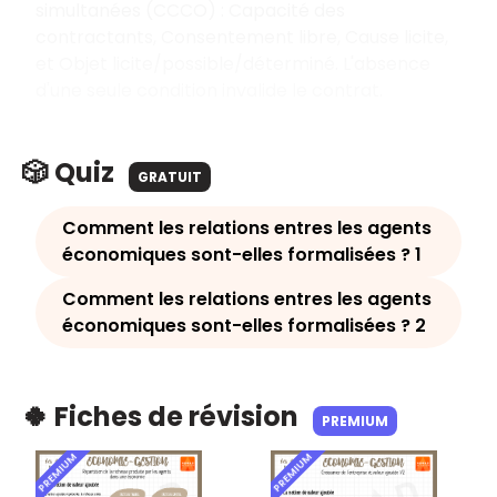
simultanées (CCCO) : Capacité des
contractants, Consentement libre, Cause licite,
et Objet licite/possible/déterminé. L'absence
d'une seule condition invalide le contrat.
🎲 Quiz
GRATUIT
Comment les relations entres les agents
économiques sont-elles formalisées ? 1
Comment les relations entres les agents
économiques sont-elles formalisées ? 2
🍀 Fiches de révision
PREMIUM
PREMIUM
PREMIUM