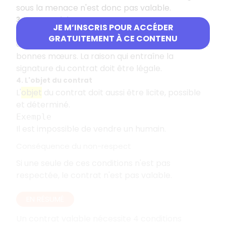
sous la menace n'est donc pas valable.
3. La cause licite
JE M’INSCRIS POUR ACCÉDER
La
cause
doit être licite c'est-à-dire qu'elle ne
GRATUITEMENT À CE CONTENU
doit pas être contraire à la loi, à la morale ou aux
bonnes mœurs. La raison qui entraîne la
signature du contrat doit être légale.
4. L'objet du contrat
L'
objet
du contrat doit aussi être licite, possible
et déterminé.
Exemple
Il est impossible de vendre un humain.
Conséquence du non-respect
Si une seule de ces conditions n'est pas
respectée, le contrat n'est pas valable.
EN RÉSUMÉ
Un contrat valable nécessite 4 conditions