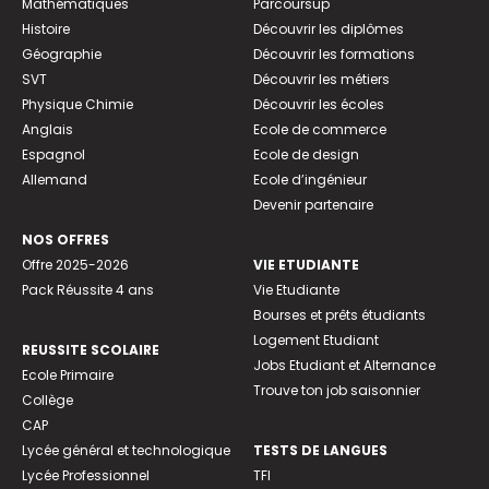
Mathématiques
Parcoursup
Histoire
Découvrir les diplômes
Géographie
Découvrir les formations
SVT
Découvrir les métiers
Physique Chimie
Découvrir les écoles
Anglais
Ecole de commerce
Espagnol
Ecole de design
Allemand
Ecole d’ingénieur
Devenir partenaire
NOS OFFRES
Offre 2025-2026
VIE ETUDIANTE
Pack Réussite 4 ans
Vie Etudiante
Bourses et prêts étudiants
Logement Etudiant
REUSSITE SCOLAIRE
Jobs Etudiant et Alternance
Ecole Primaire
Trouve ton job saisonnier
Collège
CAP
Lycée général et technologique
TESTS DE LANGUES
Lycée Professionnel
TFI