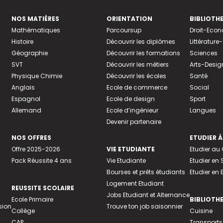
NOS MATIÈRES
ORIENTATION
BIBLIOTH
Mathématiques
Parcoursup
Droit-Eco
Histoire
Découvrir les diplômes
Littératur
Géographie
Découvrir les formations
Sciences
SVT
Découvrir les métiers
Arts-Desig
Physique Chimie
Découvrir les écoles
Santé
Anglais
Ecole de commerce
Social
Espagnol
Ecole de design
Sport
Allemand
Ecole d’ingénieur
Langues
Devenir partenaire
NOS OFFRES
ETUDIER À
Offre 2025-2026
VIE ETUDIANTE
Etudier a
Pack Réussite 4 ans
Vie Etudiante
Etudier en 
Bourses et prêts étudiants
Etudier en
Logement Etudiant
REUSSITE SCOLAIRE
Jobs Etudiant et Alternance
Ecole Primaire
BIBLIOTH
sion
Trouve ton job saisonnier
Collège
Cuisine
CAP
Transports