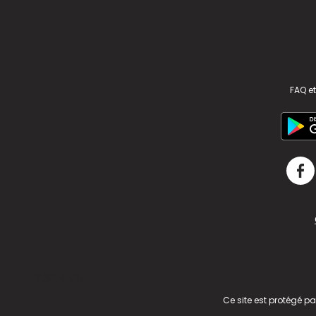
FAQ et
v2.311.4 US
Ce site est protégé p