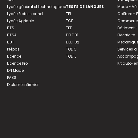
Lycée général et technologique
TESTS DE LANGUES
Mode - Vê
Lycée Professionnel
TFI
Coiffure -
Lycée Agricole
TCF
Commerce 
BTS
TEF
Bâtiment -
BTSA
DELF B1
Électricité
BUT
DELF B2
Mécanique
Prépas
TOEIC
Services à
Licence
TOEFL
Accompagn
Licence Pro
Kit auto-e
DN Made
PASS
Diplome infirmier