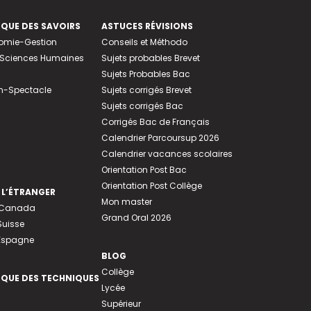
EQUE DES SAVOIRS
ASTUCES RÉVISIONS
nomie-Gestion
Conseils et Méthodo
e-Sciences Humaines
Sujets probables Brevet
Sujets Probables Bac
n-Spectacle
Sujets corrigés Brevet
Sujets corrigés Bac
Corrigés Bac de Français
Calendrier Parcoursup 2026
Calendrier vacances scolaires
Orientation Post Bac
Orientation Post Collège
 L’ÉTRANGER
Mon master
u Canada
Grand Oral 2026
Suisse
 Espagne
BLOG
Collège
EQUE DES TECHNIQUES
Lycée
Supérieur