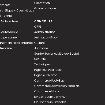
Orientation
tements
Guide pratique
 Esthétique - Cosmétique
- Vente
 Architecture
CONCOURS
CRPE
 automobile
Administration
 la personne
Animation-Sport
ement Petite enfance
Culture
ntrepreneur
Juridique
Santé-Social et Médico-Social
Sécurité
Technique
Ingénieur Post-Bac
Ingénieur Maroc
Commerce Post-Bac
Commerce Admission Parallèle
Commerce Maroc
IEP Concours Commun
IEP Concours Grenoble