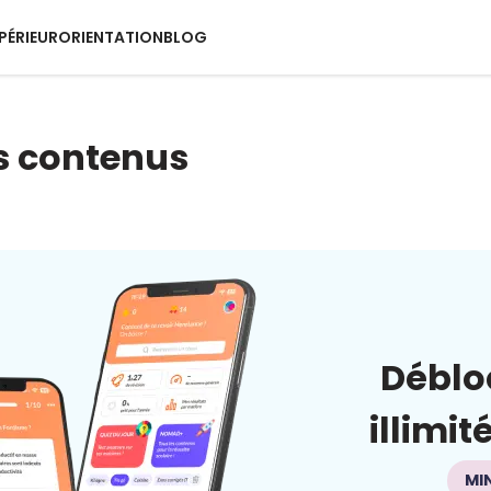
PÉRIEUR
ORIENTATION
BLOG
s contenus
Déblo
illimit
MI