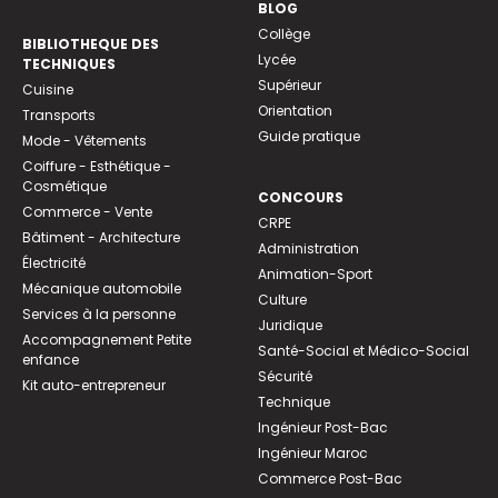
BLOG
Collège
BIBLIOTHEQUE DES
Lycée
TECHNIQUES
Supérieur
Cuisine
Orientation
Transports
Guide pratique
Mode - Vêtements
Coiffure - Esthétique -
Cosmétique
CONCOURS
Commerce - Vente
CRPE
Bâtiment - Architecture
Administration
Électricité
Animation-Sport
Mécanique automobile
Culture
Services à la personne
Juridique
Accompagnement Petite
Santé-Social et Médico-Social
enfance
Sécurité
Kit auto-entrepreneur
Technique
Ingénieur Post-Bac
Ingénieur Maroc
Commerce Post-Bac