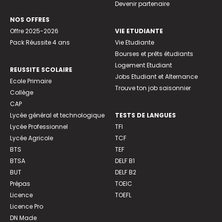
Devenir partenaire
NOS OFFRES
Offre 2025-2026
VIE ETUDIANTE
Pack Réussite 4 ans
Vie Etudiante
Bourses et prêts étudiants
Logement Etudiant
REUSSITE SCOLAIRE
Jobs Etudiant et Alternance
Ecole Primaire
Trouve ton job saisonnier
Collège
CAP
Lycée général et technologique
TESTS DE LANGUES
Lycée Professionnel
TFI
Lycée Agricole
TCF
BTS
TEF
BTSA
DELF B1
BUT
DELF B2
Prépas
TOEIC
Licence
TOEFL
Licence Pro
DN Made