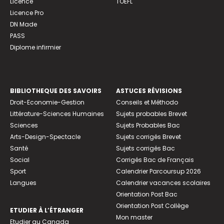
Licence
TOEFL
Licence Pro
DN Made
PASS
Diplome infirmier
BIBLIOTHEQUE DES SAVOIRS
ASTUCES RÉVISIONS
Droit-Economie-Gestion
Conseils et Méthodo
Littérature-Sciences Humaines
Sujets probables Brevet
Sciences
Sujets Probables Bac
Arts-Design-Spectacle
Sujets corrigés Brevet
Santé
Sujets corrigés Bac
Social
Corrigés Bac de Français
Sport
Calendrier Parcoursup 2026
Langues
Calendrier vacances scolaires
Orientation Post Bac
Orientation Post Collège
ETUDIER À L’ÉTRANGER
Mon master
Etudier au Canada