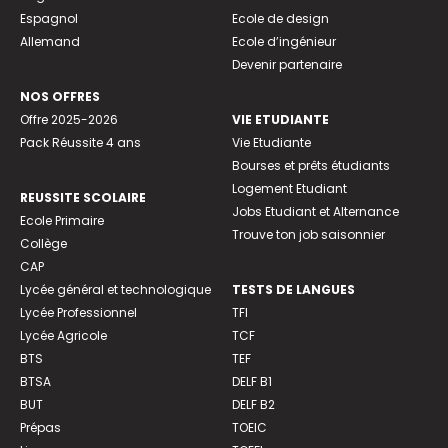
Espagnol
Ecole de design
Allemand
Ecole d’ingénieur
Devenir partenaire
NOS OFFRES
Offre 2025-2026
VIE ETUDIANTE
Pack Réussite 4 ans
Vie Etudiante
Bourses et prêts étudiants
Logement Etudiant
REUSSITE SCOLAIRE
Jobs Etudiant et Alternance
Ecole Primaire
Trouve ton job saisonnier
Collège
CAP
Lycée général et technologique
TESTS DE LANGUES
Lycée Professionnel
TFI
Lycée Agricole
TCF
BTS
TEF
BTSA
DELF B1
BUT
DELF B2
Prépas
TOEIC