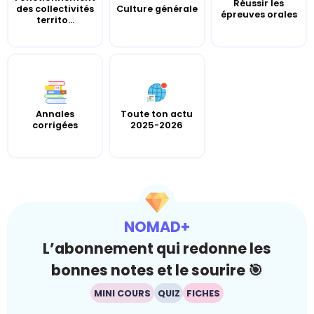
Réussir les
des collectivités
Culture générale
épreuves orales
territo...
Annales
Toute ton actu
corrigées
2025-2026
NOMAD+
L’abonnement qui redonne les
bonnes notes et le sourire 🎯
MINI COURS
QUIZ
FICHES