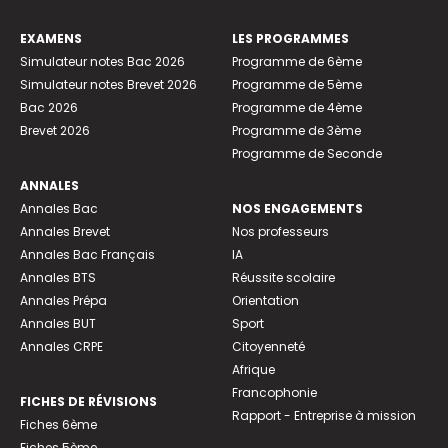
EXAMENS
LES PROGRAMMES
Simulateur notes Bac 2026
Programme de 6ème
Simulateur notes Brevet 2026
Programme de 5ème
Bac 2026
Programme de 4ème
Brevet 2026
Programme de 3ème
Programme de Seconde
ANNALES
Annales Bac
NOS ENGAGEMENTS
Annales Brevet
Nos professeurs
Annales Bac Français
IA
Annales BTS
Réussite scolaire
Annales Prépa
Orientation
Annales BUT
Sport
Annales CRPE
Citoyenneté
Afrique
Francophonie
FICHES DE RÉVISIONS
Rapport - Entreprise à mission
Fiches 6ème
Fiches 5ème