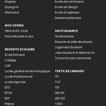
Anglais
Ecole de commerce
Espagnol
Ecole de design
Allemand
Ecole d’ingénieur
Devenir partenaire
NOS OFFRES
Offre 2025-2026
VIE ETUDIANTE
Pack Réussite 4 ans
Vie Etudiante
Bourses et prêts étudiants
Logement Etudiant
REUSSITE SCOLAIRE
Jobs Etudiant et Alternance
Ecole Primaire
Trouve ton job saisonnier
Collège
CAP
Lycée général et technologique
TESTS DE LANGUES
Lycée Professionnel
TFI
Lycée Agricole
TCF
BTS
TEF
BTSA
DELF B1
BUT
DELF B2
Prépas
TOEIC