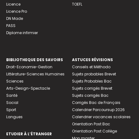
Licence
TOEFL
Licence Pro
DN Made
PASS
Diplome infirmier
BIBLIOTHEQUE DES SAVOIRS
ASTUCES RÉVISIONS
Droit-Economie-Gestion
Conseils et Méthodo
Littérature-Sciences Humaines
Sujets probables Brevet
Sciences
Sujets Probables Bac
Arts-Design-Spectacle
Sujets corrigés Brevet
Santé
Sujets corrigés Bac
Social
Corrigés Bac de Français
Sport
Calendrier Parcoursup 2026
Langues
Calendrier vacances scolaires
Orientation Post Bac
Orientation Post Collège
ETUDIER À L’ÉTRANGER
Mon master