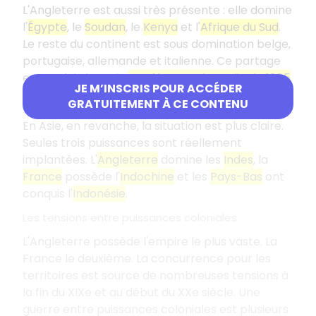
L'Angleterre est aussi très présente : elle domine
l'
Égypte
, le
Soudan
, le
Kenya
et l'
Afrique du Sud
.
Le reste du continent est sous domination belge,
portugaise, allemande et italienne. Ce partage
est entériné par la
Conférence de Berlin de 1885
.
JE M’INSCRIS POUR ACCÉDER
La domination de l'Asie
GRATUITEMENT À CE CONTENU
En Asie, en revanche, la situation est plus claire.
Seules trois puissances sont réellement
implantées. L'
Angleterre
domine les
Indes
, la
France
possède l'
Indochine
et les
Pays-Bas
ont
conquis l'
Indonésie
.
Les tensions entre puissances coloniales
L'Angleterre possède l'empire le plus vaste. La
France le deuxième. La concurrence pour les
territoires est source de nombreuses tensions à
la fin du XIXe et au début du XXe siècle. Une
guerre entre puissances coloniales est plusieurs