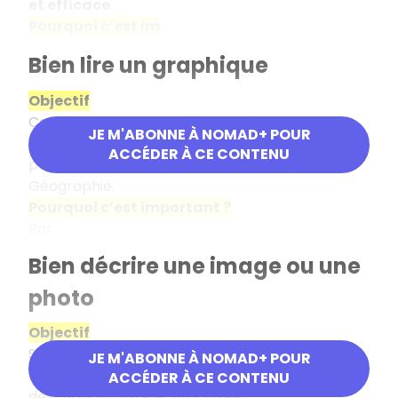
et efficace
.
Pourquoi c’est im
Bien lire un graphique
Objectif
Comprendre un graphique, repérer les
JE M'ABONNE À NOMAD+ POUR
informations importantes et savoir les utiliser
ACCÉDER À CE CONTENU
pour répondre à une question d’Histoire-
Géographie.
Pourquoi c’est important ?
Par
Bien décrire une image ou une
photo
Objectif
Savoir observer une image ou une photo, en
JE M'ABONNE À NOMAD+ POUR
repérer les éléments importants et en faire une
ACCÉDER À CE CONTENU
description claire et organisée.