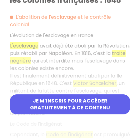
les colonies françaises : 1848
L'abolition de l'esclavage et le contrôle
colonial
L'évolution de l'esclavage en France
L'esclavage
avait déjà été aboli par la Révolution,
puis rétabli par Napoléon. En 1818, c'est la
traite
négrière
qui est interdite mais l'esclavage dans
les colonies existe encore.
Il est finalement définitivement aboli par la IIe
République en 1848. C'est
Victor Schœlcher
, un
militant de la lutte contre l'esclavage, qui est
l'auteur du décret mettant fin à cette pratique
JE M’INSCRIS POUR ACCÉDER
en dépit de l'opposition des riches propriétaires
GRATUITEMENT À CE CONTENU
de plantations.
Le Code de l'indigénat
Cependant, le
Code de l'indigénat
est promulgué