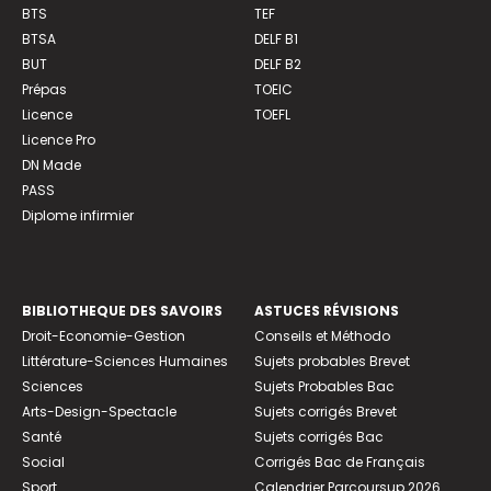
BTS
TEF
BTSA
DELF B1
BUT
DELF B2
Prépas
TOEIC
Licence
TOEFL
Licence Pro
DN Made
PASS
Diplome infirmier
BIBLIOTHEQUE DES SAVOIRS
ASTUCES RÉVISIONS
Droit-Economie-Gestion
Conseils et Méthodo
Littérature-Sciences Humaines
Sujets probables Brevet
Sciences
Sujets Probables Bac
Arts-Design-Spectacle
Sujets corrigés Brevet
Santé
Sujets corrigés Bac
Social
Corrigés Bac de Français
Sport
Calendrier Parcoursup 2026