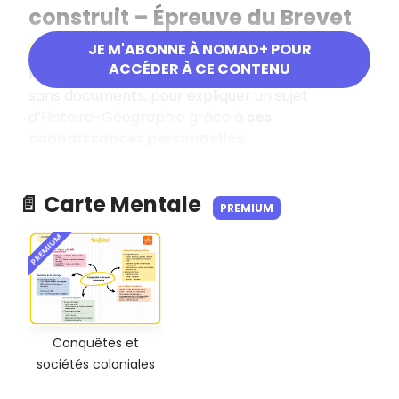
construit – Épreuve du Brevet
JE M'ABONNE À NOMAD+ POUR
Objectif
ACCÉDER À CE CONTENU
Rédiger un texte structuré d’environ
30 lignes
,
sans documents, pour expliquer un sujet
d’Histoire-Géographie grâce à
ses
connaissances personnelles
.
📄 Carte Mentale
PREMIUM
PREMIUM
Conquêtes et
sociétés coloniales