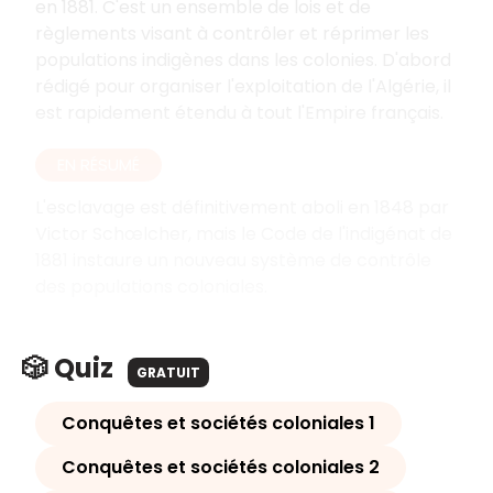
en 1881. C'est un ensemble de lois et de
règlements visant à contrôler et réprimer les
populations indigènes dans les colonies. D'abord
rédigé pour organiser l'exploitation de l'Algérie, il
est rapidement étendu à tout l'Empire français.
EN RÉSUMÉ
L'esclavage est définitivement aboli en 1848 par
Victor Schœlcher, mais le Code de l'indigénat de
1881 instaure un nouveau système de contrôle
des populations coloniales.
🎲 Quiz
GRATUIT
Conquêtes et sociétés coloniales 1
Conquêtes et sociétés coloniales 2