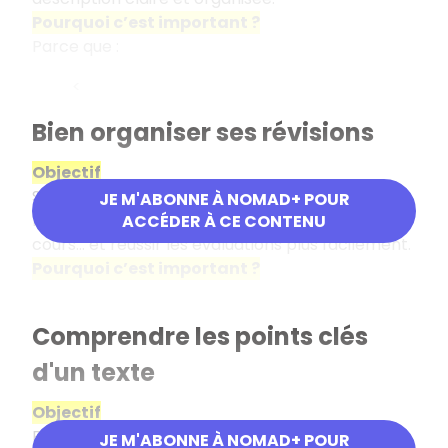
Pourquoi c’est important ?
Parce que :
<
Bien organiser ses révisions
Objectif
Savoir classer, mémoriser et structurer ce que
JE M'ABONNE À NOMAD+ POUR
l’on apprend afin de mieux comprendre les
ACCÉDER À CE CONTENU
cours… et réussir les évaluations plus facilement.
Pourquoi c’est important ?
Comprendre les points clés
d'un texte
Objectif
Repérer les idées principales d’un texte pour
JE M'ABONNE À NOMAD+ POUR