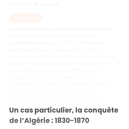
fois évitée de justesse.
EN RÉSUMÉ
Au XIXe siècle, les puissances européennes se
lancent dans une course aux colonies,
particulièrement après 1870. L'Afrique est
partagée entre la France (AOF et AEF),
l'Angleterre (Égypte, Soudan, Kenya, Afrique du
Sud) et d'autres puissances européennes lors de
la Conférence de Berlin de 1885. En Asie,
l'Angleterre domine les Indes, la France
l'Indochine et les Pays-Bas l'Indonésie. Cette
concurrence coloniale génère de fortes
tensions entre les puissances européennes.
Un cas particulier, la conquête
de l’Algérie : 1830-1870