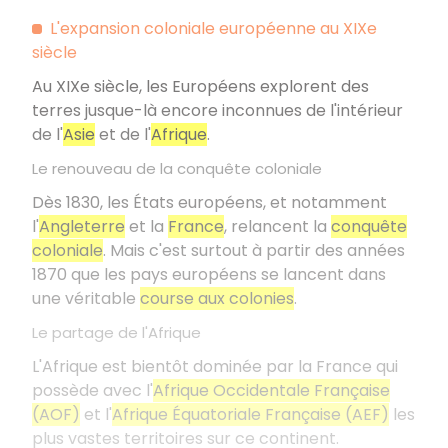
L'expansion coloniale européenne au XIXe
siècle
Au XIXe siècle, les Européens explorent des
terres jusque-là encore inconnues de l'intérieur
de l'
Asie
et de l'
Afrique
.
Le renouveau de la conquête coloniale
Dès 1830, les États européens, et notamment
l'
Angleterre
et la
France
, relancent la
conquête
coloniale
. Mais c'est surtout à partir des années
1870 que les pays européens se lancent dans
une véritable
course aux colonies
.
Le partage de l'Afrique
L'Afrique est bientôt dominée par la France qui
possède avec l'
Afrique Occidentale Française
(AOF)
et l'
Afrique Équatoriale Française (AEF)
les
plus vastes territoires sur ce continent.