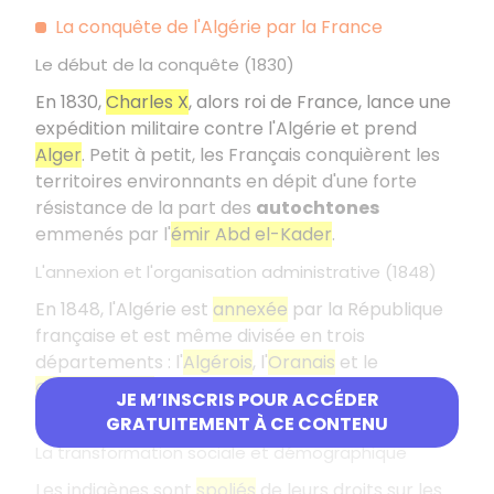
La conquête de l'Algérie par la France
Le début de la conquête (1830)
En 1830,
Charles X
, alors roi de France, lance une
expédition militaire contre l'Algérie et prend
Alger
. Petit à petit, les Français conquièrent les
territoires environnants en dépit d'une forte
résistance de la part des
autochtones
emmenés par l'
émir Abd el-Kader
.
L'annexion et l'organisation administrative (1848)
En 1848, l'Algérie est
annexée
par la République
française et est même divisée en trois
départements : l'
Algérois
, l'
Oranais
et le
Constantinois
. L'Algérie est alors envisagée
JE M’INSCRIS POUR ACCÉDER
comme une
colonie de peuplement
.
GRATUITEMENT À CE CONTENU
La transformation sociale et démographique
Les indigènes sont
spoliés
de leurs droits sur les