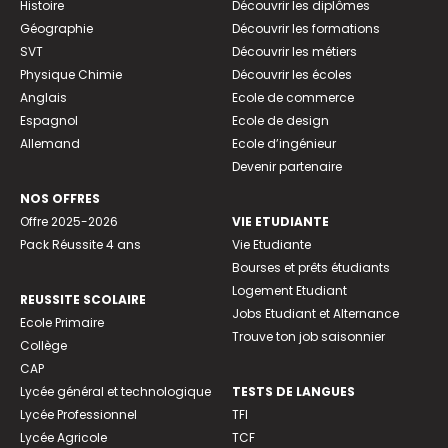
Histoire
Découvrir les diplômes
Géographie
Découvrir les formations
SVT
Découvrir les métiers
Physique Chimie
Découvrir les écoles
Anglais
Ecole de commerce
Espagnol
Ecole de design
Allemand
Ecole d’ingénieur
Devenir partenaire
NOS OFFRES
Offre 2025-2026
VIE ETUDIANTE
Pack Réussite 4 ans
Vie Etudiante
Bourses et prêts étudiants
Logement Etudiant
REUSSITE SCOLAIRE
Jobs Etudiant et Alternance
Ecole Primaire
Trouve ton job saisonnier
Collège
CAP
Lycée général et technologique
TESTS DE LANGUES
Lycée Professionnel
TFI
Lycée Agricole
TCF