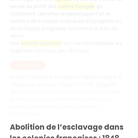
terres au profit des
colons français
qui
s'installent. Les villes se développent et le
nombre de Français mais aussi d'Espagnols ou
de Portugais progresse fortement à la fin du
siècle.
Une
société coloniale
se crée dans laquelle les
Algériens n'ont que peu de place.
EN RÉSUMÉ
En 1830, Charles X conquiert l'Algérie malgré la
résistance d'Abd el-Kader. En 1848, l'Algérie
devient une colonie de peuplement française
divisée en trois départements, créant une
société coloniale où les Algériens sont
marginalisés.
Abolition de l’esclavage dans