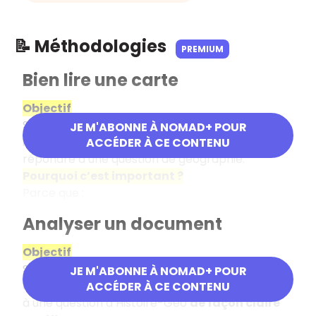
📝 Méthodologies
PREMIUM
Bien lire une carte
Objectif
Savoir comprendre une carte, repérer les
JE M'ABONNE À NOMAD+ POUR
informations essentielles et l’utiliser pour
ACCÉDER À CE CONTENU
répondre à une question de géographie.
Pourquoi c’est important ?
Parce que :
Analyser un document
Objectif
Savoir comprendre, expliquer et utiliser un
JE M'ABONNE À NOMAD+ POUR
document (texte, image, carte…) pour répondre
ACCÉDER À CE CONTENU
à une question d’Histoire-Géo
de façon claire