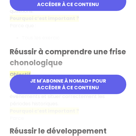
mieux comprendre, résumer et répondre aux
ACCÉDER À CE CONTENU
questions.
Pourquoi c’est important ?
Parce que :
Tous les exercic
Réussir à comprendre une frise
chonologique
Objectif
JE M'ABONNE À NOMAD+ POUR
Savoir construire, lire et utiliser une frise
ACCÉDER À CE CONTENU
chronologique pour comprendre l'ordre des
événements et situer correctement les
périodes historiques.
Pourquoi c’est important ?
Parce
Réussir le développement