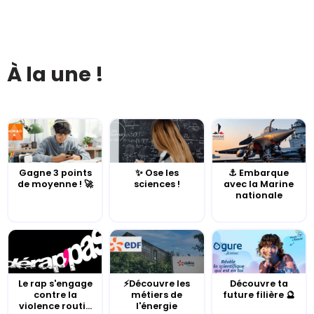
À la une !
Gagne 3 points
✨ Ose les
⚓️ Embarque
de moyenne ! 🚀
sciences !
avec la Marine
nationale
Le rap s'engage
⚡Découvre les
Découvre ta
contre la
métiers de
future filière 🔮
violence routi...
l'énergie