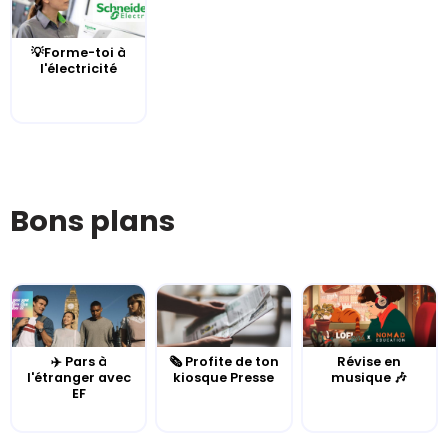
💡Forme-toi à
l'électricité
Bons plans
✈️ Pars à
🗞️ Profite de ton
Révise en
l'étranger avec
kiosque Presse
musique 🎶
EF