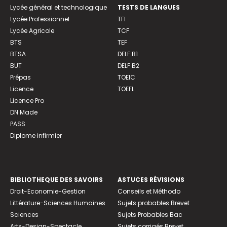
Lycée général et technologique
TESTS DE LANGUES
Lycée Professionnel
TFI
Lycée Agricole
TCF
BTS
TEF
BTSA
DELF B1
BUT
DELF B2
Prépas
TOEIC
Licence
TOEFL
Licence Pro
DN Made
PASS
Diplome infirmier
BIBLIOTHEQUE DES SAVOIRS
ASTUCES RÉVISIONS
Droit-Economie-Gestion
Conseils et Méthodo
Littérature-Sciences Humaines
Sujets probables Brevet
Sciences
Sujets Probables Bac
Arts-Design-Spectacle
Sujets corrigés Brevet