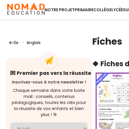
NOTRE PROJET
PRIMAIRE
COLLÈGE
LYCÉE
SU
Fiches
3e
>
Anglais
🍀 Fiches 
💌 Premier pas vers la réussite
PREMIUM
Inscrivez-vous à notre newsletter !
Chaque semaine dans votre boite
mail : conseils, contenus
pédagogiques, toutes les clés pour
la réussite de vos enfants et bien
plus ! 🎯