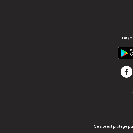
FAQ et
v2.311.4 US
Ce site est protégé p