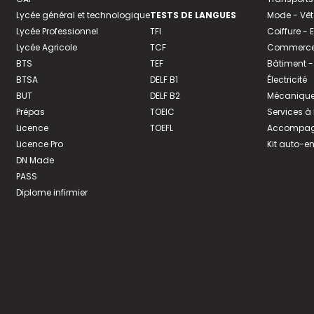
Lycée général et technologique
TESTS DE LANGUES
Mode - Vê
Lycée Professionnel
TFI
Coiffure -
Lycée Agricole
TCF
Commerce 
BTS
TEF
Bâtiment -
BTSA
DELF B1
Électricité
BUT
DELF B2
Mécanique
Prépas
TOEIC
Services à
Licence
TOEFL
Accompagn
Licence Pro
Kit auto-e
DN Made
PASS
Diplome infirmier