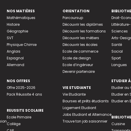
NOS MATIÈRES
ORIENTATION
BIBLIOTH
Mathématiques
Parcoursup
Droit-Eco
Histoire
Découvrir les diplômes
Littératur
Géographie
Découvrir les formations
Sciences
SVT
Découvrir les métiers
Arts-Desig
Physique Chimie
Découvrir les écoles
Santé
Anglais
Ecole de commerce
Social
Espagnol
Ecole de design
Sport
Allemand
Ecole d’ingénieur
Langues
Devenir partenaire
NOS OFFRES
ETUDIER À
Offre 2025-2026
VIE ETUDIANTE
Etudier a
Pack Réussite 4 ans
Vie Etudiante
Etudier en 
Bourses et prêts étudiants
Etudier en
Logement Etudiant
REUSSITE SCOLAIRE
Jobs Etudiant et Alternance
Ecole Primaire
BIBLIOTH
sion
Trouve ton job saisonnier
Collège
Cuisine
CAP
Transports