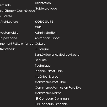
Orientation
tements
Guide pratique
 Esthétique - Cosmétique
- Vente
 Architecture
CONCOURS
CRPE
 automobile
Administration
 la personne
Animation-Sport
ement Petite enfance
Culture
ntrepreneur
Juridique
Santé-Social et Médico-Social
Sécurité
Technique
Ingénieur Post-Bac
Ingénieur Maroc
Commerce Post-Bac
Commerce Admission Parallèle
Commerce Maroc
IEP Concours Commun
IEP Concours Grenoble