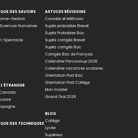
EQUE DES SAVOIRS
ASTUCES RÉVISIONS
nomie-Gestion
Conseils et Méthodo
e-Sciences Humaines
Sujets probables Brevet
Sujets Probables Bac
n-Spectacle
Sujets corrigés Brevet
Sujets corrigés Bac
Corrigés Bac de Français
Calendrier Parcoursup 2026
Calendrier vacances scolaires
Orientation Post Bac
Orientation Post Collège
 L’ÉTRANGER
Mon master
u Canada
Grand Oral 2026
Suisse
 Espagne
BLOG
Collège
EQUE DES TECHNIQUES
Lycée
Supérieur