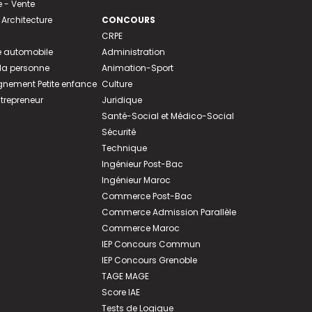
- Vente
 Architecture
CONCOURS
CRPE
 automobile
Administration
 la personne
Animation-Sport
ement Petite enfance
Culture
ntrepreneur
Juridique
Santé-Social et Médico-Social
Sécurité
Technique
Ingénieur Post-Bac
Ingénieur Maroc
Commerce Post-Bac
Commerce Admission Parallèle
Commerce Maroc
IEP Concours Commun
IEP Concours Grenoble
TAGE MAGE
Score IAE
Tests de Logique