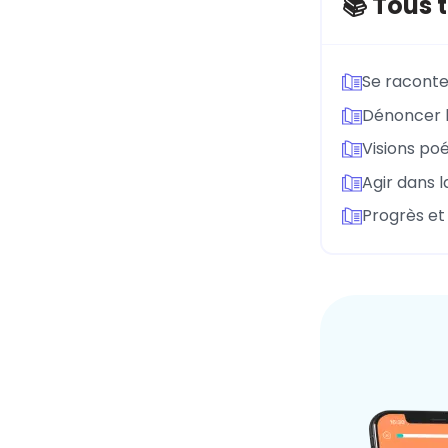
📚 Tous 
Se raconte
Dénoncer l
Visions po
Agir dans la
Progrès et 