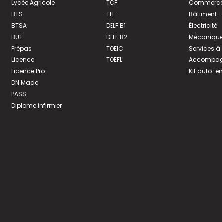
Lycée Agricole
TCF
Commerce 
BTS
TEF
Bâtiment -
BTSA
DELF B1
Électricité
BUT
DELF B2
Mécanique
Prépas
TOEIC
Services à
Licence
TOEFL
Accompagn
Licence Pro
Kit auto-e
DN Made
PASS
Diplome infirmier