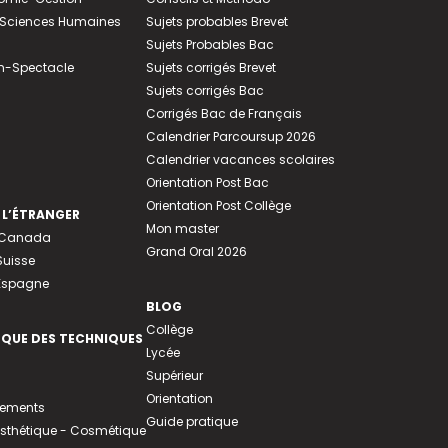
e-Sciences Humaines
Sujets probables Brevet
Sujets Probables Bac
n-Spectacle
Sujets corrigés Brevet
Sujets corrigés Bac
Corrigés Bac de Français
Calendrier Parcoursup 2026
Calendrier vacances scolaires
Orientation Post Bac
Orientation Post Collège
 L’ÉTRANGER
Mon master
u Canada
Grand Oral 2026
Suisse
 Espagne
BLOG
Collège
EQUE DES TECHNIQUES
Lycée
Supérieur
Orientation
tements
Guide pratique
 Esthétique - Cosmétique