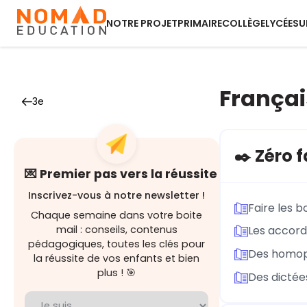
NOTRE PROJET
PRIMAIRE
COLLÈGE
LYCÉE
SU
Françai
3e
✒️ Zéro f
💌 Premier pas vers la réussite
Inscrivez-vous à notre newsletter !
Faire les 
Chaque semaine dans votre boite
mail : conseils, contenus
Les accord
pédagogiques, toutes les clés pour
Des homop
la réussite de vos enfants et bien
plus ! 🎯
Des dictées