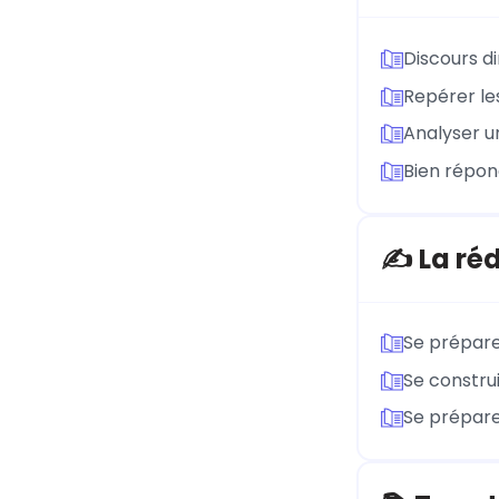
Discours di
Repérer les
Analyser 
Bien répon
✍️ La ré
Se préparer
Se construi
Se prépare