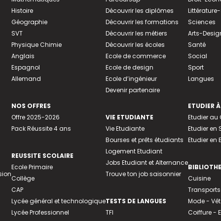
Histoire
Découvrir les diplômes
Littératur
Géographie
Découvrir les formations
Sciences
SVT
Découvrir les métiers
Arts-Desig
Physique Chimie
Découvrir les écoles
Santé
Anglais
Ecole de commerce
Social
Espagnol
Ecole de design
Sport
Allemand
Ecole d’ingénieur
Langues
Devenir partenaire
NOS OFFRES
ETUDIER À
Offre 2025-2026
VIE ETUDIANTE
Etudier a
Pack Réussite 4 ans
Vie Etudiante
Etudier en 
Bourses et prêts étudiants
Etudier en
Logement Etudiant
REUSSITE SCOLAIRE
Jobs Etudiant et Alternance
Ecole Primaire
BIBLIOTH
sion
Trouve ton job saisonnier
Collège
Cuisine
CAP
Transports
Lycée général et technologique
TESTS DE LANGUES
Mode - Vê
Lycée Professionnel
TFI
Coiffure -