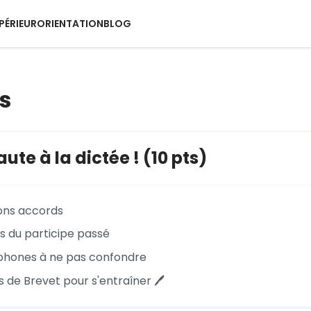
PÉRIEUR
ORIENTATION
BLOG
s
aute à la dictée ! (10 pts)
bons accords
s du participe passé
hones à ne pas confondre
 de Brevet pour s'entraîner 🖊️