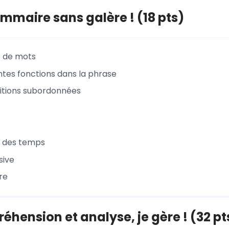
ammaire sans galère ! (18 pts)
s de mots
entes fonctions dans la phrase
itions subordonnées
s des temps
sive
re
éhension et analyse, je gère ! (32 pt