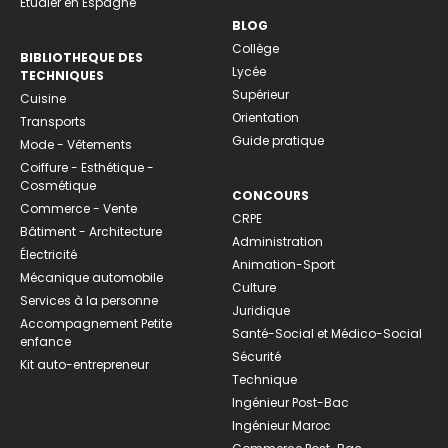
Etudier en Espagne
BLOG
Collège
BIBLIOTHEQUE DES
Lycée
TECHNIQUES
Supérieur
Cuisine
Orientation
Transports
Guide pratique
Mode - Vêtements
Coiffure - Esthétique -
Cosmétique
CONCOURS
Commerce - Vente
CRPE
Bâtiment - Architecture
Administration
Électricité
Animation-Sport
Mécanique automobile
Culture
Services à la personne
Juridique
Accompagnement Petite
Santé-Social et Médico-Social
enfance
Sécurité
Kit auto-entrepreneur
Technique
Ingénieur Post-Bac
Ingénieur Maroc