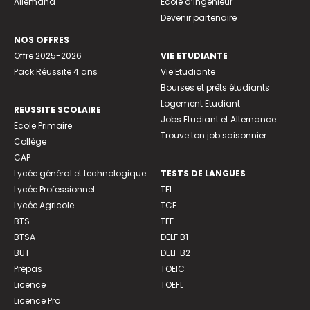
Allemand
Ecole d’ingénieur
Devenir partenaire
NOS OFFRES
Offre 2025-2026
VIE ETUDIANTE
Pack Réussite 4 ans
Vie Etudiante
Bourses et prêts étudiants
Logement Etudiant
REUSSITE SCOLAIRE
Jobs Etudiant et Alternance
Ecole Primaire
Trouve ton job saisonnier
Collège
CAP
Lycée général et technologique
TESTS DE LANGUES
Lycée Professionnel
TFI
Lycée Agricole
TCF
BTS
TEF
BTSA
DELF B1
BUT
DELF B2
Prépas
TOEIC
Licence
TOEFL
Licence Pro