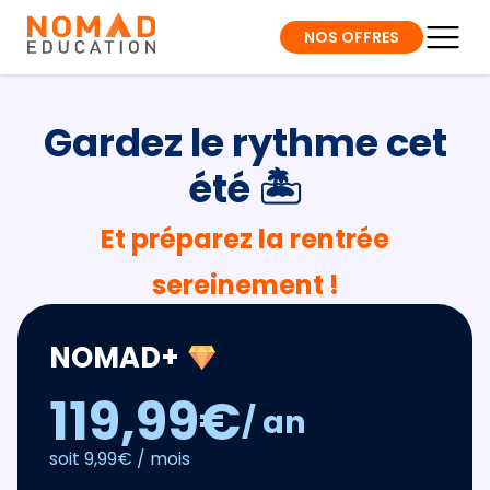
NOS OFFRES
Gardez le rythme cet
été 🏝️
Et préparez la rentrée
sereinement !
NOMAD+
119,99€
/ an
soit 9,99€ / mois