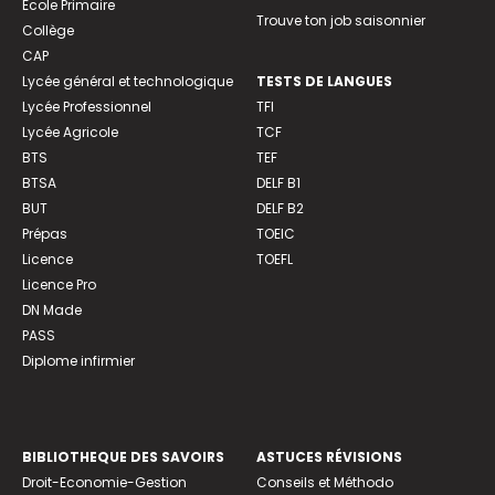
Ecole Primaire
Trouve ton job saisonnier
Collège
CAP
Lycée général et technologique
TESTS DE LANGUES
Lycée Professionnel
TFI
Lycée Agricole
TCF
BTS
TEF
BTSA
DELF B1
BUT
DELF B2
Prépas
TOEIC
Licence
TOEFL
Licence Pro
DN Made
PASS
Diplome infirmier
BIBLIOTHEQUE DES SAVOIRS
ASTUCES RÉVISIONS
Droit-Economie-Gestion
Conseils et Méthodo