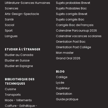
Littérature-Sciences Humaines
Sujets probables Brevet
Sciences
Sujets Probables Bac
Arts-Design-Spectacle
Sujets corrigés Brevet
Santé
Sujets corrigés Bac
Social
Corrigés Bac de Français
Sport
Calendrier Parcoursup 2026
Langues
Calendrier vacances scolaires
Orientation Post Bac
Orientation Post Collège
ETUDIER À L’ÉTRANGER
Mon master
Etudier au Canada
Grand Oral 2026
Etudier en Suisse
Etudier en Espagne
BLOG
Collège
BIBLIOTHEQUE DES
Lycée
TECHNIQUES
Supérieur
Cuisine
Orientation
Transports
Guide pratique
Mode - Vêtements
Coiffure - Esthétique -