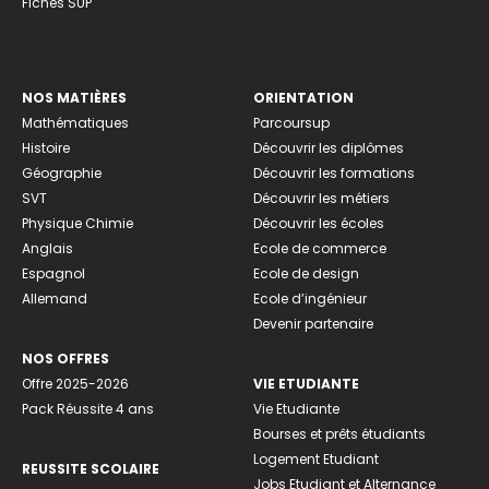
Fiches SUP
NOS MATIÈRES
ORIENTATION
Mathématiques
Parcoursup
Histoire
Découvrir les diplômes
Géographie
Découvrir les formations
SVT
Découvrir les métiers
Physique Chimie
Découvrir les écoles
Anglais
Ecole de commerce
Espagnol
Ecole de design
Allemand
Ecole d’ingénieur
Devenir partenaire
NOS OFFRES
Offre 2025-2026
VIE ETUDIANTE
Pack Réussite 4 ans
Vie Etudiante
Bourses et prêts étudiants
Logement Etudiant
REUSSITE SCOLAIRE
Jobs Etudiant et Alternance