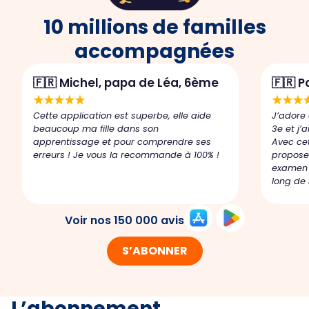
10 millions de familles
accompagnées
🇫🇷 Michel, papa de Léa, 6ème
🇫🇷 P
★★★★★
★★★
Cette application est superbe, elle aide
J’adore 
beaucoup ma fille dans son
3e et j’
apprentissage et pour comprendre ses
Avec cet
erreurs ! Je vous la recommande à 100% !
propose 
examen 
long de 
Voir nos 150 000 avis
S’ABONNER
L’abonnement