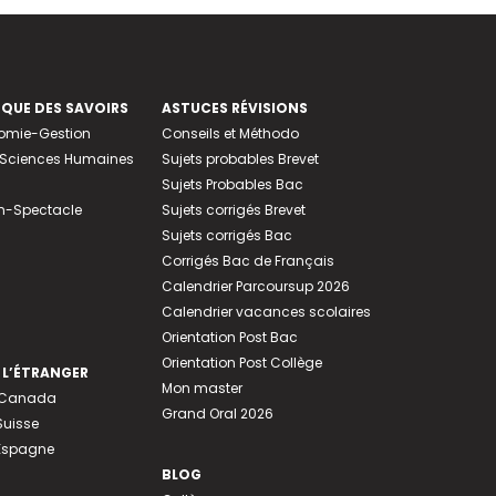
EQUE DES SAVOIRS
ASTUCES RÉVISIONS
nomie-Gestion
Conseils et Méthodo
e-Sciences Humaines
Sujets probables Brevet
Sujets Probables Bac
n-Spectacle
Sujets corrigés Brevet
Sujets corrigés Bac
Corrigés Bac de Français
Calendrier Parcoursup 2026
Calendrier vacances scolaires
Orientation Post Bac
Orientation Post Collège
 L’ÉTRANGER
Mon master
u Canada
Grand Oral 2026
Suisse
 Espagne
BLOG