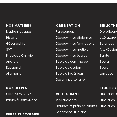
NOS MATIÈRES
ORIENTATION
BIBLIOTH
Mathématiques
Parcoursup
Droit-Eco
Histoire
Découvrir les diplômes
Littératur
Géographie
Découvrir les formations
Sciences
SVT
Découvrir les métiers
Arts-Desig
Physique Chimie
Découvrir les écoles
Santé
Anglais
Ecole de commerce
Social
Espagnol
Ecole de design
Sport
Allemand
Ecole d’ingénieur
Langues
Devenir partenaire
NOS OFFRES
ETUDIER À
Offre 2025-2026
VIE ETUDIANTE
Etudier a
Pack Réussite 4 ans
Vie Etudiante
Etudier en 
Bourses et prêts étudiants
Etudier en
Logement Etudiant
REUSSITE SCOLAIRE