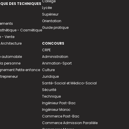
Collège
EQUE DES TECHNIQUES
Lycée
Supérieur
Orientation
tements
Guide pratique
 Esthétique - Cosmétique
- Vente
 Architecture
CONCOURS
CRPE
 automobile
Administration
 la personne
Animation-Sport
ement Petite enfance
Culture
ntrepreneur
Juridique
Santé-Social et Médico-Social
Sécurité
Technique
Ingénieur Post-Bac
Ingénieur Maroc
Commerce Post-Bac
Commerce Admission Parallèle