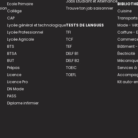
Jobs Etudiant et Alternance
Ecole Primaire
BIBLIOTH
sion
Trouve ton job saisonnier
Collège
Cuisine
CAP
Transports
Lycée général et technologique
TESTS DE LANGUES
Mode - Vê
Lycée Professionnel
TFI
Coiffure -
Lycée Agricole
TCF
Commerce 
BTS
TEF
Bâtiment -
BTSA
DELF B1
Électricité
BUT
DELF B2
Mécanique
Prépas
TOEIC
Services à
Licence
TOEFL
Accompagn
Licence Pro
Kit auto-e
DN Made
PASS
Diplome infirmier