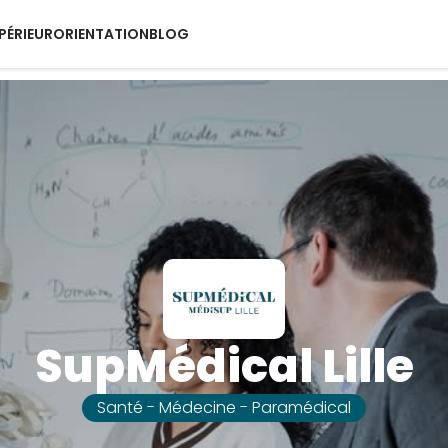
PÉRIEUR
ORIENTATION
BLOG
SupMédical Lille
Santé - Médecine - Paramédical