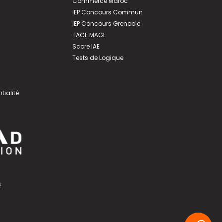
Commerce Maroc
IEP Concours Commun
IEP Concours Grenoble
TAGE MAGE
Score IAE
Tests de Logique
tialité
s