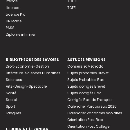
Prépas
TOEIC
Licence
TOEFL
Licence Pro
DN Made
PASS
Diplome infirmier
BIBLIOTHEQUE DES SAVOIRS
ASTUCES RÉVISIONS
Droit-Economie-Gestion
Conseils et Méthodo
Littérature-Sciences Humaines
Sujets probables Brevet
Sciences
Sujets Probables Bac
Arts-Design-Spectacle
Sujets corrigés Brevet
Santé
Sujets corrigés Bac
Social
Corrigés Bac de Français
Sport
Calendrier Parcoursup 2026
Langues
Calendrier vacances scolaires
Orientation Post Bac
Orientation Post Collège
ETUDIER À L’ÉTRANGER