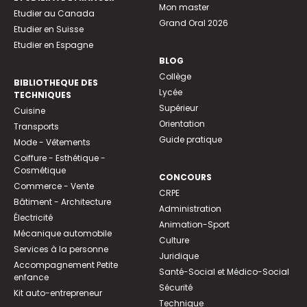
Mon master
Etudier au Canada
Grand Oral 2026
Etudier en Suisse
Etudier en Espagne
BLOG
Collège
BIBLIOTHEQUE DES
Lycée
TECHNIQUES
Supérieur
Cuisine
Orientation
Transports
Guide pratique
Mode - Vêtements
Coiffure - Esthétique -
Cosmétique
CONCOURS
Commerce - Vente
CRPE
Bâtiment - Architecture
Administration
Électricité
Animation-Sport
Mécanique automobile
Culture
Services à la personne
Juridique
Accompagnement Petite
Santé-Social et Médico-Social
enfance
Sécurité
Kit auto-entrepreneur
Technique