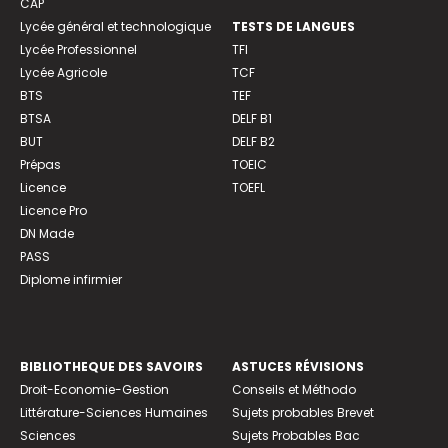
CAP
Lycée général et technologique
TESTS DE LANGUES
Lycée Professionnel
TFI
Lycée Agricole
TCF
BTS
TEF
BTSA
DELF B1
BUT
DELF B2
Prépas
TOEIC
Licence
TOEFL
Licence Pro
DN Made
PASS
Diplome infirmier
BIBLIOTHEQUE DES SAVOIRS
ASTUCES RÉVISIONS
Droit-Economie-Gestion
Conseils et Méthodo
Littérature-Sciences Humaines
Sujets probables Brevet
Sciences
Sujets Probables Bac