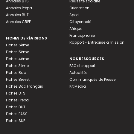
Annales BTS
Réussite scolaire
Annales Prépa
Orientation
Annales BUT
Sport
Annales CRPE
Citoyenneté
Afrique
Francophonie
FICHES DE RÉVISIONS
Rapport - Entreprise à mission
Fiches 6ème
Fiches 5ème
Fiches 4ème
NOS RESSOURCES
Fiches 3ème
FAQ et support
Fiches Bac
Actualités
Fiches Brevet
Communiqués de Presse
Fiches Bac Français
Kit Média
Fiches BTS
Fiches Prépa
Fiches BUT
Fiches PASS
Fiches SUP