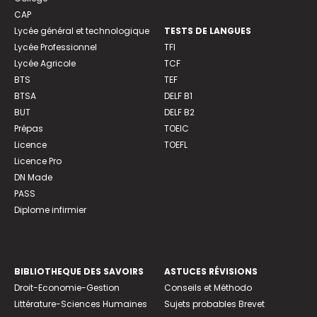
CAP
Lycée général et technologique
TESTS DE LANGUES
Lycée Professionnel
TFI
Lycée Agricole
TCF
BTS
TEF
BTSA
DELF B1
BUT
DELF B2
Prépas
TOEIC
Licence
TOEFL
Licence Pro
DN Made
PASS
Diplome infirmier
BIBLIOTHEQUE DES SAVOIRS
ASTUCES RÉVISIONS
Droit-Economie-Gestion
Conseils et Méthodo
Littérature-Sciences Humaines
Sujets probables Brevet