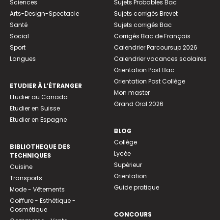
Sciences
Sujets Probables Bac
Arts-Design-Spectacle
Sujets corrigés Brevet
Santé
Sujets corrigés Bac
Social
Corrigés Bac de Français
Sport
Calendrier Parcoursup 2026
Langues
Calendrier vacances scolaires
Orientation Post Bac
Orientation Post Collège
ETUDIER À L’ÉTRANGER
Mon master
Etudier au Canada
Grand Oral 2026
Etudier en Suisse
Etudier en Espagne
BLOG
Collège
BIBLIOTHEQUE DES
Lycée
TECHNIQUES
Supérieur
Cuisine
Orientation
Transports
Guide pratique
Mode - Vêtements
Coiffure - Esthétique -
Cosmétique
CONCOURS