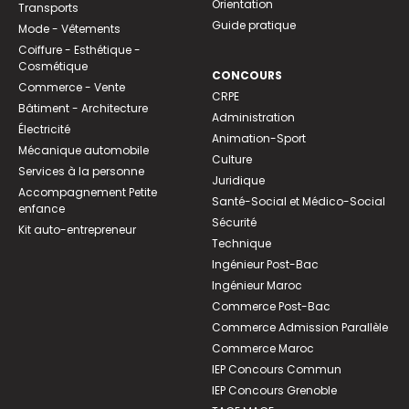
Orientation
Transports
Guide pratique
Mode - Vêtements
Coiffure - Esthétique -
Cosmétique
CONCOURS
Commerce - Vente
CRPE
Bâtiment - Architecture
Administration
Électricité
Animation-Sport
Mécanique automobile
Culture
Services à la personne
Juridique
Accompagnement Petite
Santé-Social et Médico-Social
enfance
Sécurité
Kit auto-entrepreneur
Technique
Ingénieur Post-Bac
Ingénieur Maroc
Commerce Post-Bac
Commerce Admission Parallèle
Commerce Maroc
IEP Concours Commun
IEP Concours Grenoble