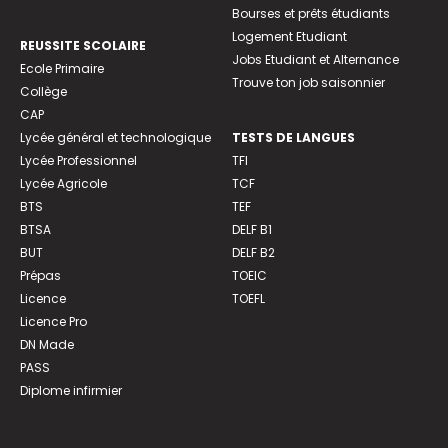
Bourses et prêts étudiants
Logement Etudiant
REUSSITE SCOLAIRE
Jobs Etudiant et Alternance
Ecole Primaire
Trouve ton job saisonnier
Collège
CAP
Lycée général et technologique
TESTS DE LANGUES
Lycée Professionnel
TFI
Lycée Agricole
TCF
BTS
TEF
BTSA
DELF B1
BUT
DELF B2
Prépas
TOEIC
Licence
TOEFL
Licence Pro
DN Made
PASS
Diplome infirmier