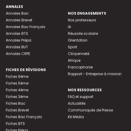
ANNALES
Annales Bac
NOS ENGAGEMENTS
Annales Brevet
Nos professeurs
Annales Bac Français
IA
Annales BTS
Réussite scolaire
Annales Prépa
Orientation
Annales BUT
Sport
Annales CRPE
Citoyenneté
Afrique
Francophonie
FICHES DE RÉVISIONS
Rapport - Entreprise à mission
Fiches 6ème
Fiches 5ème
Fiches 4ème
NOS RESSOURCES
Fiches 3ème
FAQ et support
Fiches Bac
Actualités
Fiches Brevet
Communiqués de Presse
Fiches Bac Français
Kit Média
Fiches BTS
Fiches Prépa