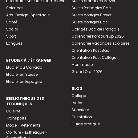
Littérature-Sciences Humaines
Sujets probables Brevet
Sciences
Sujets Probables Bac
Arts-Design-Spectacle
Sujets corrigés Brevet
Santé
Sujets corrigés Bac
Social
Corrigés Bac de Français
Sport
Calendrier Parcoursup 2026
Langues
Calendrier vacances scolaires
Orientation Post Bac
Orientation Post Collège
ETUDIER À L’ÉTRANGER
Mon master
Etudier au Canada
Grand Oral 2026
Etudier en Suisse
Etudier en Espagne
BLOG
Collège
BIBLIOTHEQUE DES
Lycée
TECHNIQUES
Supérieur
Cuisine
Orientation
Transports
Guide pratique
Mode - Vêtements
Coiffure - Esthétique -
Cosmétique