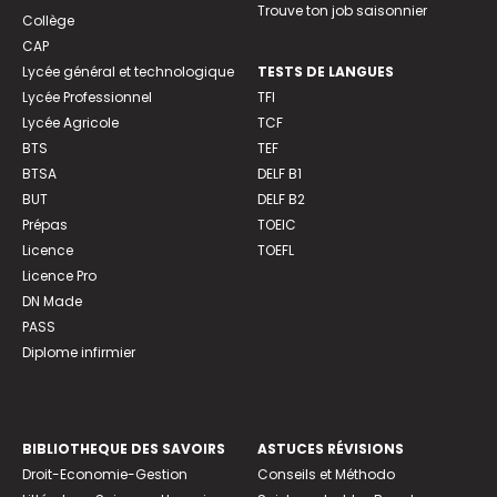
Trouve ton job saisonnier
Collège
CAP
Lycée général et technologique
TESTS DE LANGUES
Lycée Professionnel
TFI
Lycée Agricole
TCF
BTS
TEF
BTSA
DELF B1
BUT
DELF B2
Prépas
TOEIC
Licence
TOEFL
Licence Pro
DN Made
PASS
Diplome infirmier
BIBLIOTHEQUE DES SAVOIRS
ASTUCES RÉVISIONS
Droit-Economie-Gestion
Conseils et Méthodo