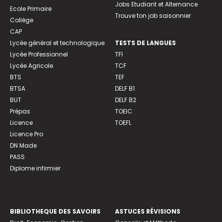
Jobs Etudiant et Alternance
Ecole Primaire
Trouve ton job saisonnier
Collège
CAP
Lycée général et technologique
TESTS DE LANGUES
Lycée Professionnel
TFI
Lycée Agricole
TCF
BTS
TEF
BTSA
DELF B1
BUT
DELF B2
Prépas
TOEIC
Licence
TOEFL
Licence Pro
DN Made
PASS
Diplome infirmier
BIBLIOTHEQUE DES SAVOIRS
ASTUCES RÉVISIONS