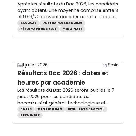
Après les résultats du Bac 2026, les candidats
ayant obtenu une moyenne comprise entre 8
et 9,99/20 peuvent accéder au rattrapage du
Bac, aussi appelé épreuves du second
BAC 2026
RATTRAPAGE BAC 2026
groupe. Cette seconde chance permet de
RÉSULTATS BAC 2026
TERMINALE
repasser deux matières à l’oral pour gagner
les points manquants et obtenir le
baccalauréat. Retrouvez dans ce guide
toutes les informations […]
1 juillet 2026
8min
Résultats Bac 2026 : dates et
heures par académie
Les résultats du Bac 2026 seront publiés le 7
juillet 2026 pour les candidats au
baccalauréat général, technologique et
professionnel. Les élèves de première
DATES
MENTION BAC
RÉSULTATS BAC 2026
découvriront quant à eux leurs résultats des
TERMINALE
épreuves anticipées de français selon le
calendrier de leur académie. Retrouvez les
dates et heures des résultats du Bac 2026