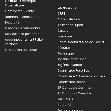
Coiffure - Esthétique -
Cosmétique
CONCOURS
Commerce - Vente
CRPE
Bâtiment - Architecture
Administration
Électricité
Animation-Sport
Mécanique automobile
Culture
Services à la personne
Juridique
Accompagnement Petite
Santé-Social et Médico-Social
enfance
Sécurité
Kit auto-entrepreneur
Technique
Ingénieur Post-Bac
Ingénieur Maroc
Commerce Post-Bac
Commerce Admission Parallèle
Commerce Maroc
IEP Concours Commun
IEP Concours Grenoble
TAGE MAGE
Score IAE
Tests de Logique