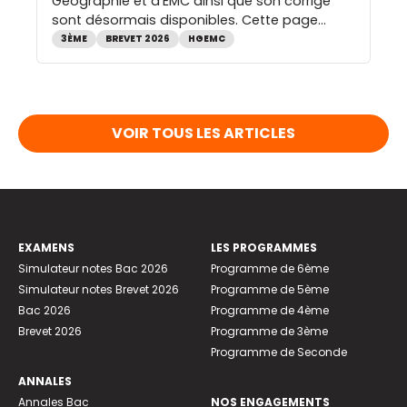
Géographie et d’EMC ainsi que son corrigé
sont désormais disponibles. Cette page
rassemble les PDF du sujet et du corrigé, une
3ÈME
BREVET 2026
HGEMC
analyse détaillée de chaque exercice, les
attentes des correcteurs, les principaux
chapitres du programme mobilisés et les
compétences évaluées lors de cette session.
VOIR TOUS LES ARTICLES
De quoi vérifier ses réponses, […]
EXAMENS
LES PROGRAMMES
Simulateur notes Bac 2026
Programme de 6ème
Simulateur notes Brevet 2026
Programme de 5ème
Bac 2026
Programme de 4ème
Brevet 2026
Programme de 3ème
Programme de Seconde
ANNALES
Annales Bac
NOS ENGAGEMENTS