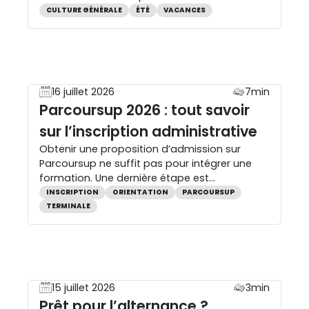
générale, sans pression et à son rythme.
CULTURE GÉNÉRALE
ÉTÉ
VACANCES
Entre deux baignades, il est tout à fait
possible de découvrir l’histoire, les sciences,
les arts ou l’actualité de façon ludique. Bonne
nouvelle : nul besoin d’être […]
16 juillet 2026
7min
Parcoursup 2026 : tout savoir
sur l’inscription administrative
Obtenir une proposition d’admission sur
Parcoursup ne suffit pas pour intégrer une
formation. Une dernière étape est
indispensable : l’inscription administrative.
INSCRIPTION
ORIENTATION
PARCOURSUP
Cette démarche permet de confirmer
TERMINALE
définitivement son admission dans une
université, un BTS, un BUT, une classe
préparatoire ou une école. Dates, documents
à fournir, CVEC, vœux en attente, délais à
respecter et erreurs […]
15 juillet 2026
3min
Prêt pour l’alternance ?