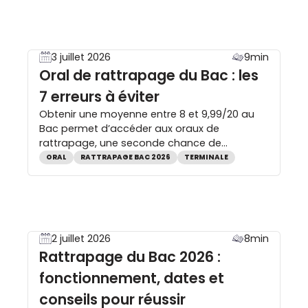
peuvent valoriser un parcours dans
l’enseignement supérieur. Dans ce guide,
retrouvez les moyennes à atteindre, […]
3 juillet 2026
9min
Oral de rattrapage du Bac : les
7 erreurs à éviter
Obtenir une moyenne entre 8 et 9,99/20 au
Bac permet d’accéder aux oraux de
rattrapage, une seconde chance de
décrocher le diplôme. Pour réussir ces
ORAL
RATTRAPAGE BAC 2026
TERMINALE
épreuves du second groupe, il ne suffit pas
de réviser : le choix des matières, la
préparation de l’oral et la gestion du stress
sont essentiels. Découvrez les 7 erreurs […]
2 juillet 2026
8min
Rattrapage du Bac 2026 :
fonctionnement, dates et
conseils pour réussir