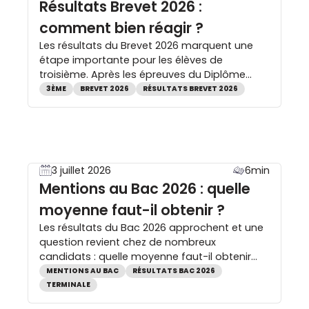
Résultats Brevet 2026 :
comment bien réagir ?
Les résultats du Brevet 2026 marquent une
étape importante pour les élèves de
troisième. Après les épreuves du Diplôme
national du brevet (DNB), vient le moment de
3ÈME
BREVET 2026
RÉSULTATS BREVET 2026
découvrir si le diplôme est obtenu, avec ou
sans mention. Quel que soit le résultat, il ne
détermine pas l’avenir scolaire : le brevet est
avant tout une […]
3 juillet 2026
6min
Mentions au Bac 2026 : quelle
moyenne faut-il obtenir ?
Les résultats du Bac 2026 approchent et une
question revient chez de nombreux
candidats : quelle moyenne faut-il obtenir
pour avoir une mention au bac ? Mention
MENTIONS AU BAC
RÉSULTATS BAC 2026
Assez Bien, Bien ou Très Bien, ces distinctions
TERMINALE
récompensent les meilleurs résultats et