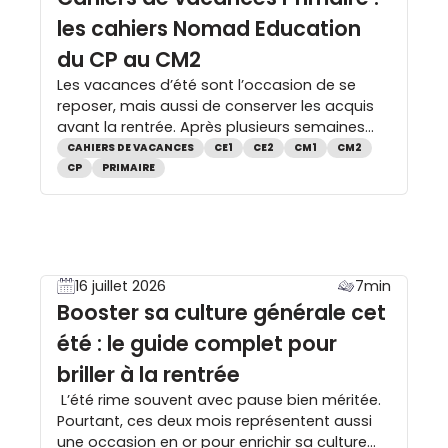
les cahiers Nomad Education
du CP au CM2
Les vacances d’été sont l’occasion de se
reposer, mais aussi de conserver les acquis
avant la rentrée. Après plusieurs semaines
sans pratiquer la lecture, l’écriture ou le calcul,
CAHIERS DE VACANCES
CE1
CE2
CM1
CM2
certaines notions peuvent progressivement
CP
PRIMAIRE
s’effacer. Les cahiers de vacances
permettent justement de maintenir le rythme
sans recréer l’ambiance de la classe. Encore
faut-il choisir un cahier de […]
16 juillet 2026
7min
Booster sa culture générale cet
été : le guide complet pour
briller à la rentrée
L’été rime souvent avec pause bien méritée.
Pourtant, ces deux mois représentent aussi
une occasion en or pour enrichir sa culture