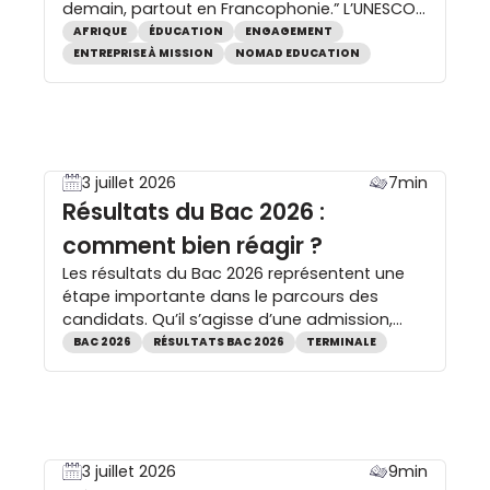
demain, partout en Francophonie.” L’UNESCO
alerte sur une situation d’urgence L’accès à
AFRIQUE
ÉDUCATION
ENGAGEMENT
l’éducation reste l’un des défis les plus
ENTREPRISE À MISSION
NOMAD EDUCATION
critiques du continent africain. Les chiffres
publiés par l’UNESCO dressent un constat
alarmant. 100 millions d’enfants non
scolarisés 100 millions d’enfants, dont au
moins […]
3 juillet 2026
7min
Résultats du Bac 2026 :
comment bien réagir ?
Les résultats du Bac 2026 représentent une
étape importante dans le parcours des
candidats. Qu’il s’agisse d’une admission,
d’un passage au rattrapage ou d’un
BAC 2026
RÉSULTATS BAC 2026
TERMINALE
ajournement, cette journée suscite souvent
beaucoup d’émotions. Pourtant, la première
réaction n’est pas toujours la meilleure. Avant
de prendre une décision ou de tirer des
conclusions, il est essentiel de comprendre
3 juillet 2026
9min
[…]