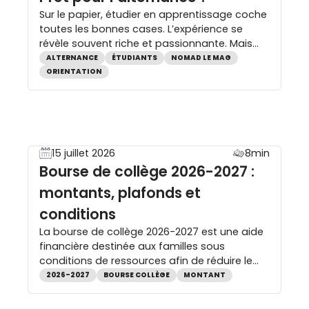
Sur le papier, étudier en apprentissage coche
toutes les bonnes cases. L’expérience se
révèle souvent riche et passionnante. Mais
elle est aussi intense. Éclairages. Lucie est…
ALTERNANCE
ÉTUDIANTS
NOMAD LE MAG
soulagée. « L’année s’est bien déroulée, je vais
ORIENTATION
la valider. Mon alternance continue jusqu’en
septembre, mais sans les cours, tout sera
plus simple », souffle l’étudiante, en 3e année
[…]
15 juillet 2026
8min
Bourse de collège 2026-2027 :
montants, plafonds et
conditions
La bourse de collège 2026-2027 est une aide
financière destinée aux familles sous
conditions de ressources afin de réduire le
coût de la scolarité. Son attribution dépend
2026-2027
BOURSE COLLÈGE
MONTANT
notamment du revenu fiscal de référence et
du nombre d’enfants à charge. Pour cette