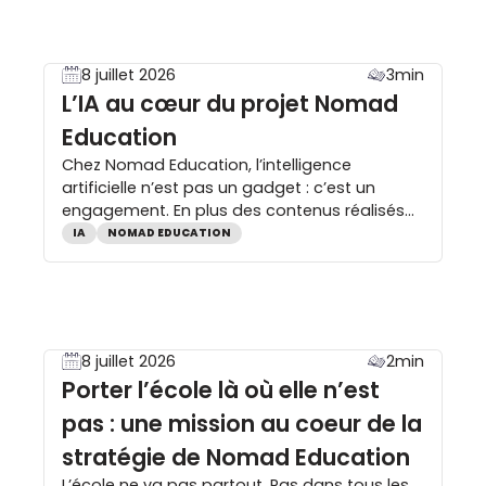
rentrée, les montants de la bourse ainsi que
le dispositif d’étude automatique des droits
[…]
8 juillet 2026
3min
L’IA au cœur du projet Nomad
Education
Chez Nomad Education, l’intelligence
artificielle n’est pas un gadget : c’est un
engagement. En plus des contenus réalisés
par 400 professeurs de l’Éducation nationale,
IA
NOMAD EDUCATION
l’abonnement NOMAD+ met l’IA au service de
la réussite scolaire pour créer des parcours
personnalisés, renforcer l’autonomie des
élèves et cultiver le plaisir d’apprendre.
Nomad’IA : le savoir de nos 400 […]
8 juillet 2026
2min
Porter l’école là où elle n’est
pas : une mission au coeur de la
stratégie de Nomad Education
L’école ne va pas partout. Pas dans tous les