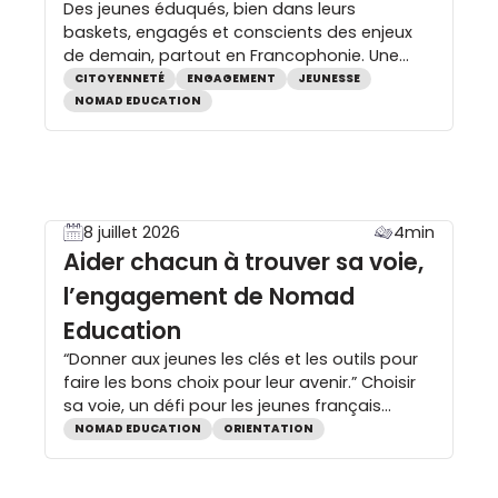
Des jeunes éduqués, bien dans leurs
baskets, engagés et conscients des enjeux
de demain, partout en Francophonie. Une
urgence à agir Les jeunes d’aujourd’hui sont
CITOYENNETÉ
ENGAGEMENT
JEUNESSE
les citoyens de demain. Pourtant, les chiffres
NOMAD EDUCATION
alertent sur leur rapport à l’information, à la
vie collective et à la démocratie. Des jeunes
qui s’informent sans vérifier 66 % des jeunes
[…]
8 juillet 2026
4min
Aider chacun à trouver sa voie,
l’engagement de Nomad
Education
“Donner aux jeunes les clés et les outils pour
faire les bons choix pour leur avenir.” Choisir
sa voie, un défi pour les jeunes français
Chaque année, des milliers de jeunes font
NOMAD EDUCATION
ORIENTATION
face à l’un des choix les plus importants de
leur vie — souvent sans les bons outils pour le