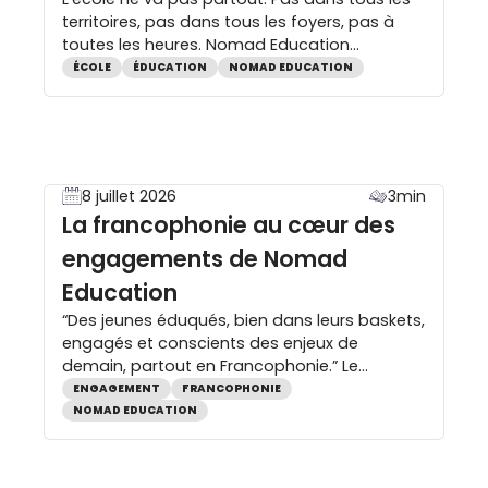
territoires, pas dans tous les foyers, pas à
toutes les heures. Nomad Education
s’engage à la prolonger là où elle manque,
ÉCOLE
ÉDUCATION
NOMAD EDUCATION
sur l’outil le plus démocratique qui soit : le
smartphone. Présent dans chaque foyer,
même quand l’ordinateur ne l’est pas. Là où
l’école manque, les […]
8 juillet 2026
3min
La francophonie au cœur des
engagements de Nomad
Education
“Des jeunes éduqués, bien dans leurs baskets,
engagés et conscients des enjeux de
demain, partout en Francophonie.” Le
français, langue d’avenir Nomad Education
ENGAGEMENT
FRANCOPHONIE
promeut la langue française à travers le
NOMAD EDUCATION
monde. Parce que le français n’est pas
seulement une langue — c’est un lien entre
des millions de personnes, une culture