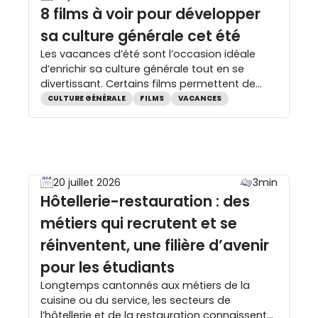
8 films à voir pour développer
sa culture générale cet été
Les vacances d’été sont l’occasion idéale
d’enrichir sa culture générale tout en se
divertissant. Certains films permettent de
mieux comprendre les grands événements
CULTURE GÉNÉRALE
FILMS
VACANCES
historiques, les enjeux géopolitiques, les
inégalités sociales ou encore les défis
scientifiques qui façonnent le monde actuel.
En développant l’esprit critique et la curiosité,
ils complètent les programmes du collège,
20 juillet 2026
3min
du lycée […]
Hôtellerie-restauration : des
métiers qui recrutent et se
réinventent, une filière d’avenir
pour les étudiants
Longtemps cantonnés aux métiers de la
cuisine ou du service, les secteurs de
l’hôtellerie et de la restauration connaissent