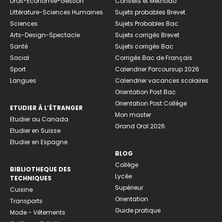
Droit-Economie-Gestion
Conseils et Méthodo
Littérature-Sciences Humaines
Sujets probables Brevet
Sciences
Sujets Probables Bac
Arts-Design-Spectacle
Sujets corrigés Brevet
Santé
Sujets corrigés Bac
Social
Corrigés Bac de Français
Sport
Calendrier Parcoursup 2026
Langues
Calendrier vacances scolaires
Orientation Post Bac
Orientation Post Collège
ETUDIER À L’ÉTRANGER
Mon master
Etudier au Canada
Grand Oral 2026
Etudier en Suisse
Etudier en Espagne
BLOG
Collège
BIBLIOTHEQUE DES
Lycée
TECHNIQUES
Supérieur
Cuisine
Orientation
Transports
Guide pratique
Mode - Vêtements