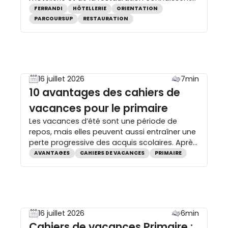
aujourd’hui une mutation profonde. Portés
FERRANDI
HÔTELLERIE
ORIENTATION
par le dynamisme du tourisme, l’évolution
PARCOURSUP
RESTAURATION
des attentes clients et de nouveaux modes
de consommation, ils offrent des
perspectives de carrière diversifiées, en
France comme à l’international. Une
transformation qui incite […]
16 juillet 2026
7min
10 avantages des cahiers de
vacances pour le primaire
Les vacances d’été sont une période de
repos, mais elles peuvent aussi entraîner une
perte progressive des acquis scolaires. Après
plusieurs semaines sans pratiquer la lecture,
AVANTAGES
CAHIERS DE VACANCES
PRIMAIRE
les mathématiques ou l’orthographe, la
rentrée scolaire peut être plus difficile. Les
cahiers de vacances permettent de
maintenir les connaissances grâce à
quelques minutes de révision par jour, tout
16 juillet 2026
6min
[…]
Cahiers de vacances Primaire :