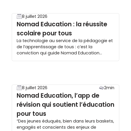
faire. Quelle filière choisir […]
8 juillet 2026
Nomad Education : la réussite
scolaire pour tous
La technologie au service de la pédagogie et
de l’apprentissage de tous : c’est la
conviction qui guide Nomad Education
depuis ses débuts. Du primaire aux études
supérieures, notre mission est claire : garantir
à chaque jeune francophone, où qu’il se
trouve, les mêmes chances de réussir. Des
jeunes pénalisés dans leur éducation par un
8 juillet 2026
2min
[…]
Nomad Education, l’app de
révision qui soutient l’éducation
pour tous
“Des jeunes éduqués, bien dans leurs baskets,
engagés et conscients des enjeux de