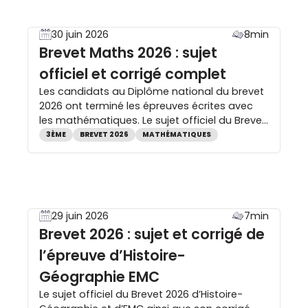
par académie, les modalités […]
30 juin 2026
8min
Brevet Maths 2026 : sujet
officiel et corrigé complet
Les candidats au Diplôme national du brevet
2026 ont terminé les épreuves écrites avec
les mathématiques. Le sujet officiel du Brevet
Maths 2026 est désormais disponible, tout
3ÈME
BREVET 2026
MATHÉMATIQUES
comme son corrigé. Cette page rassemble
les PDF du sujet et du corrigé, une analyse
complète des exercices, les chapitres
mobilisés, les compétences évaluées ainsi
que les principaux […]
29 juin 2026
7min
Brevet 2026 : sujet et corrigé de
l’épreuve d’Histoire-
Géographie EMC
Le sujet officiel du Brevet 2026 d’Histoire-