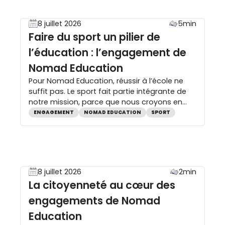
partagée, un vecteur d’opportunités. […]
8 juillet 2026
5min
Faire du sport un pilier de
l’éducation : l’engagement de
Nomad Education
Pour Nomad Education, réussir à l’école ne
suffit pas. Le sport fait partie intégrante de
notre mission, parce que nous croyons en
des jeunes éduqués, bien dans leurs baskets,
ENGAGEMENT
NOMAD EDUCATION
SPORT
engagés et conscients des enjeux de demain
— partout en Francophonie. Le sport comme
pilier de l’éducation Le bien-être des jeunes
est indissociable de leur réussite […]
8 juillet 2026
2min
La citoyenneté au cœur des
engagements de Nomad
Education