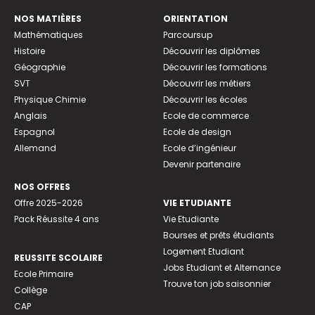
NOS MATIÈRES
ORIENTATION
Mathématiques
Parcoursup
Histoire
Découvrir les diplômes
Géographie
Découvrir les formations
SVT
Découvrir les métiers
Physique Chimie
Découvrir les écoles
Anglais
Ecole de commerce
Espagnol
Ecole de design
Allemand
Ecole d’ingénieur
Devenir partenaire
NOS OFFRES
Offre 2025-2026
VIE ETUDIANTE
Pack Réussite 4 ans
Vie Etudiante
Bourses et prêts étudiants
Logement Etudiant
REUSSITE SCOLAIRE
Jobs Etudiant et Alternance
Ecole Primaire
Trouve ton job saisonnier
Collège
CAP