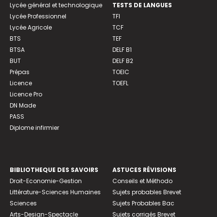
Lycée général et technologique
TESTS DE LANGUES
Lycée Professionnel
TFI
Lycée Agricole
TCF
BTS
TEF
BTSA
DELF B1
BUT
DELF B2
Prépas
TOEIC
Licence
TOEFL
Licence Pro
DN Made
PASS
Diplome infirmier
BIBLIOTHEQUE DES SAVOIRS
ASTUCES RÉVISIONS
Droit-Economie-Gestion
Conseils et Méthodo
Littérature-Sciences Humaines
Sujets probables Brevet
Sciences
Sujets Probables Bac
Arts-Design-Spectacle
Sujets corrigés Brevet