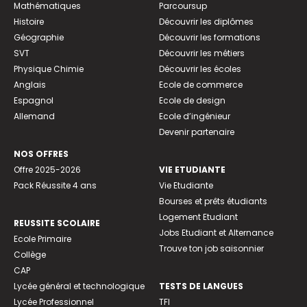
Mathématiques
Parcoursup
Histoire
Découvrir les diplômes
Géographie
Découvrir les formations
SVT
Découvrir les métiers
Physique Chimie
Découvrir les écoles
Anglais
Ecole de commerce
Espagnol
Ecole de design
Allemand
Ecole d’ingénieur
Devenir partenaire
NOS OFFRES
Offre 2025-2026
VIE ETUDIANTE
Pack Réussite 4 ans
Vie Etudiante
Bourses et prêts étudiants
Logement Etudiant
REUSSITE SCOLAIRE
Jobs Etudiant et Alternance
Ecole Primaire
Trouve ton job saisonnier
Collège
CAP
Lycée général et technologique
TESTS DE LANGUES
Lycée Professionnel
TFI