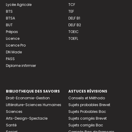
Lycée Agricole
TCF
BTS
TEF
BTSA
DELF B1
BUT
DELF B2
Prépas
TOEIC
Licence
TOEFL
Licence Pro
DN Made
PASS
Diplome infirmier
BIBLIOTHEQUE DES SAVOIRS
ASTUCES RÉVISIONS
Droit-Economie-Gestion
Conseils et Méthodo
Littérature-Sciences Humaines
Sujets probables Brevet
Sciences
Sujets Probables Bac
Arts-Design-Spectacle
Sujets corrigés Brevet
Santé
Sujets corrigés Bac
Social
Corrigés Bac de Français