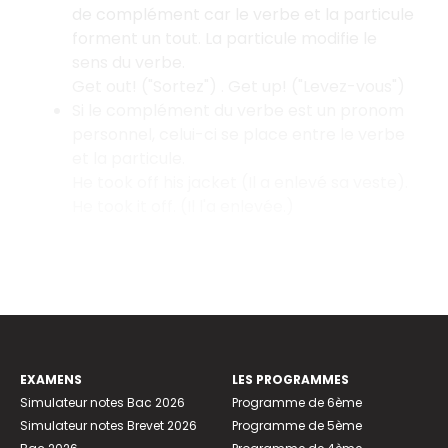
de complément car le verbe et la particule
forment un tout. La particule modifie le
sens du verbe.
Get out! ("Sortez") . Get up! ("Levez-vous")
Si le complément du verbe est un pronom
personnel, celui-ci se place entre le verbe
et la particule.
He took off his jacket (Il a enlevé sa veste).
He took it off. (Il l'a enlevée.)
EXAMENS
LES PROGRAMMES
Simulateur notes Bac 2026
Programme de 6ème
Simulateur notes Brevet 2026
Programme de 5ème