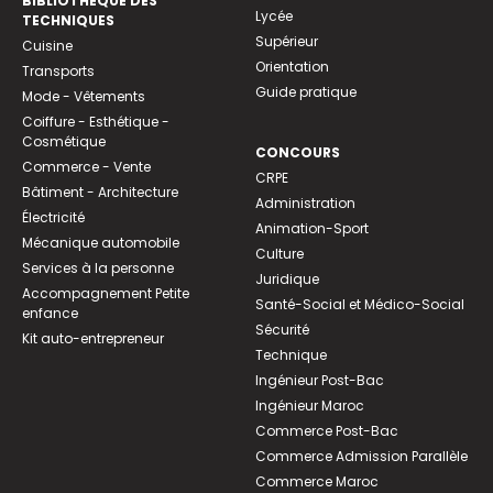
BIBLIOTHEQUE DES
Lycée
TECHNIQUES
Supérieur
Cuisine
Orientation
Transports
Guide pratique
Mode - Vêtements
Coiffure - Esthétique -
Cosmétique
CONCOURS
Commerce - Vente
CRPE
Bâtiment - Architecture
Administration
Électricité
Animation-Sport
Mécanique automobile
Culture
Services à la personne
Juridique
Accompagnement Petite
Santé-Social et Médico-Social
enfance
Sécurité
Kit auto-entrepreneur
Technique
Ingénieur Post-Bac
Ingénieur Maroc
Commerce Post-Bac
Commerce Admission Parallèle
Commerce Maroc