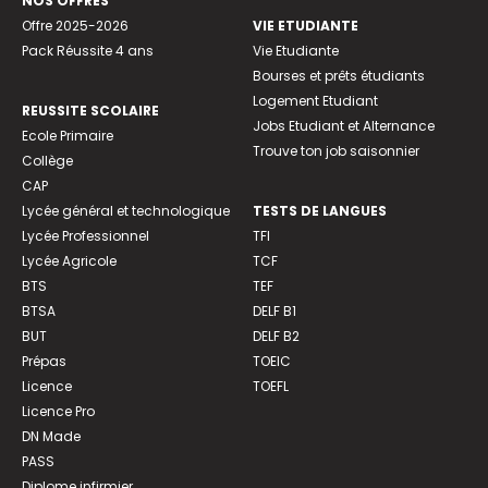
NOS OFFRES
Offre 2025-2026
VIE ETUDIANTE
Pack Réussite 4 ans
Vie Etudiante
Bourses et prêts étudiants
Logement Etudiant
REUSSITE SCOLAIRE
Jobs Etudiant et Alternance
Ecole Primaire
Trouve ton job saisonnier
Collège
CAP
Lycée général et technologique
TESTS DE LANGUES
Lycée Professionnel
TFI
Lycée Agricole
TCF
BTS
TEF
BTSA
DELF B1
BUT
DELF B2
Prépas
TOEIC
Licence
TOEFL
Licence Pro
DN Made
PASS
Diplome infirmier