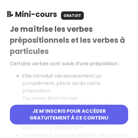
📝 Mini-cours
GRATUIT
Je maîtrise les verbes
prépositionnels et les verbes à
particules
Certains verbes sont suivis d’une préposition :
Ellle introduit nécessairement un
complément, placé après cette
préposition.
You never listen to me!
À la forme interrogative, la préposition
JE M’INSCRIS POUR ACCÉDER
reste à droite du verbe.
GRATUITEMENT À CE CONTENU
What are you looking at?
Who are you waiting for?
Les verbes à particule peuvent ne pas avoir