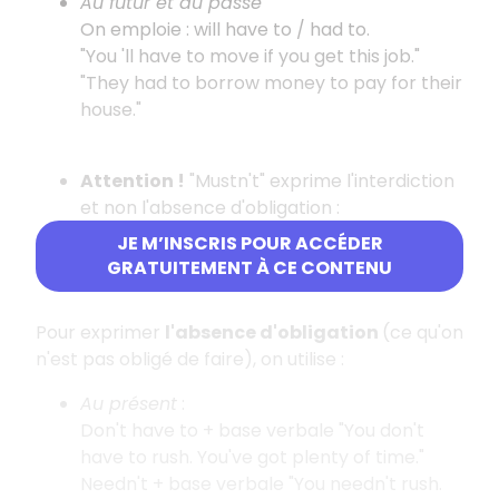
Au futur et au passé
On emploie : will have to / had to.
"You 'll have to move if you get this job."
"They had to borrow money to pay for their
house."
Attention !
"Mustn't" exprime l'interdiction
et non l'absence d'obligation :
"You mustn't make noise" = tu ne dois pas
JE M’INSCRIS POUR ACCÉDER
faire de bruit. (C'est interdit.)
GRATUITEMENT À CE CONTENU
Pour exprimer
l'absence d'obligation
(ce qu'on
n'est pas obligé de faire), on utilise :
Au présent
:
Don't have to + base verbale "You don't
have to rush. You've got plenty of time."
Needn't + base verbale "You needn't rush.