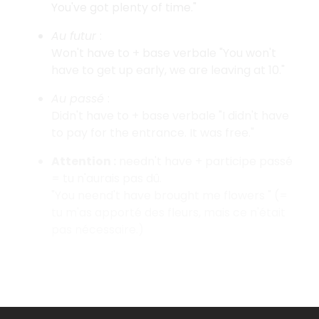
You've got plenty of time."
Au futur
:
Won't have to + base verbale "You won't
have to get up early, we are leaving at 10."
Au passé
:
Didn't have to + base verbale "I didn't have
to pay for the entrance. It was free."
Attention :
needn't have + participe passé
= tu n'aurais pas dû.
"You neend't have brought me flowers " (=
tu m'as apporté des fleurs, mais ce n'était
pas nécessaire.)