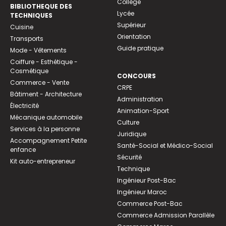
Collège
BIBLIOTHEQUE DES
Lycée
TECHNIQUES
Supérieur
Cuisine
Orientation
Transports
Guide pratique
Mode - Vêtements
Coiffure - Esthétique -
Cosmétique
CONCOURS
Commerce - Vente
CRPE
Bâtiment - Architecture
Administration
Électricité
Animation-Sport
Mécanique automobile
Culture
Services à la personne
Juridique
Accompagnement Petite
Santé-Social et Médico-Social
enfance
Sécurité
Kit auto-entrepreneur
Technique
Ingénieur Post-Bac
Ingénieur Maroc
Commerce Post-Bac
Commerce Admission Parallèle