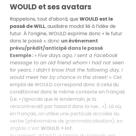
WOULD et ses avatars
Rappelons, tout d’abord, que
WOULD est le
passé de WILL
, auxiliaire modal lié à l’idée de
futur. À l’origine, WOULD exprime donc « le futur
dans le passé », donc
un événement
prévu/prédit/anticipé dans le passé
.
Exemple :
«
Five days ago, I sent a Facebook
message to an old friend whom I had not seen
for years. I didn’t know that the following day, I
would meet her by chance in the street!
». Cet
emploi de WOULD correspond donc à celui du
conditionnel dans le même contexte en français
(i.e. « j’ignorais que le lendemain, je la
rencontreraiS par hasard dans la rue... »). Là où,
en français, on utilise une particule accolée au
verbe (phénomène de grammaticalisation), en
anglais c’est
WOULD
+ inf.
Au présent, WOULD, à l’instar du français, est