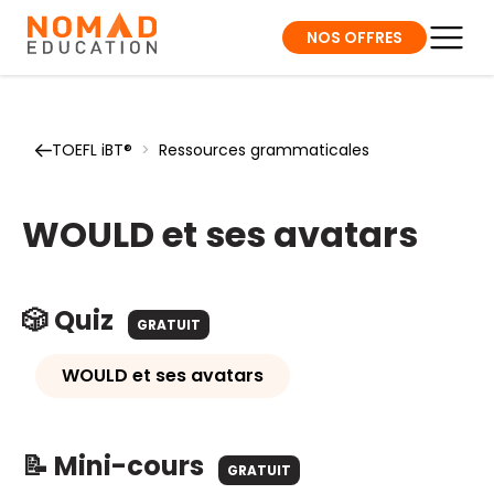
NOS OFFRES
TOEFL iBT®
>
Ressources grammaticales
WOULD et ses avatars
🎲 Quiz
GRATUIT
WOULD et ses avatars
📝 Mini-cours
GRATUIT