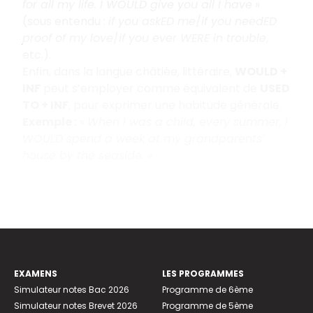
for all my life. I WOULD give you all I have
»
(sous entendu :
if you askED me
/
if you needED
proof of my love
/
if you ever WERE in trouble
,
etc.).
Enfin, dans la langue châtiée, littéraire,
WOULD +
INF
peut s’employer comme équivalent de
USED
TO + INF
, pour exprimer une habitude générale.
Exemple :
«
When I was a child, every summer, I
WOULD spend a week at my grandparents’
house by the seaside.
»
EXAMENS
LES PROGRAMMES
Simulateur notes Bac 2026
Programme de 6ème
Simulateur notes Brevet 2026
Programme de 5ème