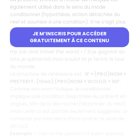
également utilisé dans le sens du mode
conditionnel (hypothèse, action détachée du
réel et soumise à une condition). Il ne s’agit plus
d’un futur anticipé dans un contexte passé, mais
JE M’INSCRIS POUR ACCÉDER
d’une action hypothétique/virtuelle.
GRATUITEMENT À CE CONTENU
Exemple :
«
If I wON the lottery, I WOULD leave
my job and travel the world
» / Si je gagnAIS au
loto, je quitterAIS mon boulot et je ferAIS le tour
du monde.
La structure de référence est :
IF + (PRO)NOM +
PRETERIT, (then) (PRO)NOM + WOULD + INF.
Comme son nom l’indique, le conditionnel
implique une condition (exprimée au prétérit en
anglais, afin de la décrocher/distancier du réel),
mais celle-ci est parfois seulement suggérée. Le
contexte permet alors d’interpréter le sens de
WOULD.
Exemple :
«
You’re the person I’d been waiting