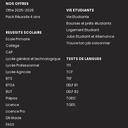
NOS OFFRES
Offre 2025-2026
VIE ETUDIANTE
Pack Réussite 4 ans
Vie Etudiante
Bourses et prêts étudiants
Logement Etudiant
REUSSITE SCOLAIRE
Jobs Etudiant et Alternance
Ecole Primaire
Trouve ton job saisonnier
Collège
CAP
Lycée général et technologique
TESTS DE LANGUES
Lycée Professionnel
TFI
Lycée Agricole
TCF
BTS
TEF
BTSA
DELF B1
BUT
DELF B2
Prépas
TOEIC
Licence
TOEFL
Licence Pro
DN Made
PASS