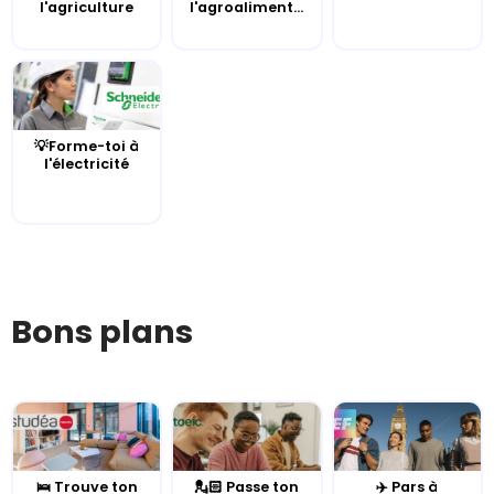
l'agriculture
l'agroaliment...
💡Forme-toi à
l'électricité
Bons plans
🛌 Trouve ton
💂🏻 Passe ton
✈️ Pars à