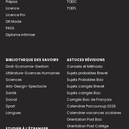
Prépas
TOEIC
Licence
TOEFL
Licence Pro
DN Made
PASS
Diplome infirmier
BIBLIOTHEQUE DES SAVOIRS
ASTUCES RÉVISIONS
Droit-Economie-Gestion
Conseils et Méthodo
Littérature-Sciences Humaines
Sujets probables Brevet
Sciences
Sujets Probables Bac
Arts-Design-Spectacle
Sujets corrigés Brevet
Santé
Sujets corrigés Bac
Social
Corrigés Bac de Français
Sport
Calendrier Parcoursup 2026
Langues
Calendrier vacances scolaires
Orientation Post Bac
Orientation Post Collège
ETUDIER À L’ÉTRANGER