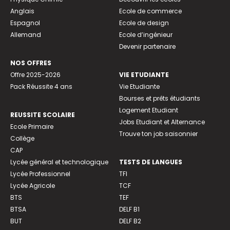
Anglais
Ecole de commerce
Espagnol
Ecole de design
Allemand
Ecole d’ingénieur
Devenir partenaire
NOS OFFRES
Offre 2025-2026
VIE ETUDIANTE
Pack Réussite 4 ans
Vie Etudiante
Bourses et prêts étudiants
Logement Etudiant
REUSSITE SCOLAIRE
Jobs Etudiant et Alternance
Ecole Primaire
Trouve ton job saisonnier
Collège
CAP
Lycée général et technologique
TESTS DE LANGUES
Lycée Professionnel
TFI
Lycée Agricole
TCF
BTS
TEF
BTSA
DELF B1
BUT
DELF B2