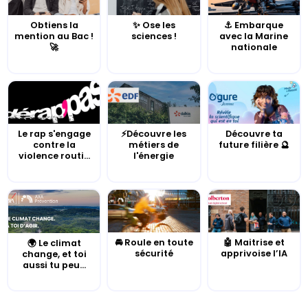
Obtiens la
✨ Ose les
⚓️ Embarque
mention au Bac !
sciences !
avec la Marine
🚀
nationale
Le rap s'engage
⚡Découvre les
Découvre ta
contre la
métiers de
future filière 🔮
violence routi...
l'énergie
🚘 Roule en toute
🤖 Maitrise et
🌍 Le climat
sécurité
apprivoise l’IA
change, et toi
aussi tu peu...