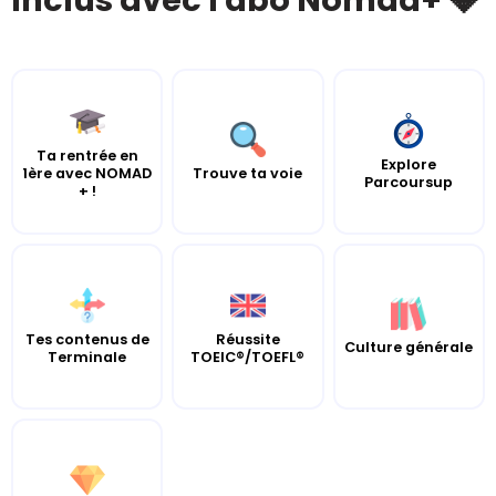
Inclus avec l'abo Nomad+ 💎
Ta rentrée en
Explore
1ère avec NOMAD
Trouve ta voie
Parcoursup
+ !
Tes contenus de
Réussite
Culture générale
Terminale
TOEIC®/TOEFL®