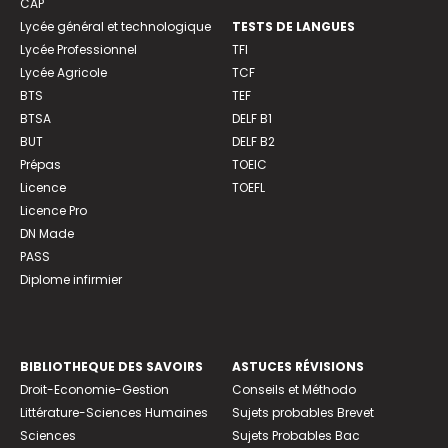
CAP
Lycée général et technologique
TESTS DE LANGUES
Lycée Professionnel
TFI
Lycée Agricole
TCF
BTS
TEF
BTSA
DELF B1
BUT
DELF B2
Prépas
TOEIC
Licence
TOEFL
Licence Pro
DN Made
PASS
Diplome infirmier
BIBLIOTHEQUE DES SAVOIRS
ASTUCES RÉVISIONS
Droit-Economie-Gestion
Conseils et Méthodo
Littérature-Sciences Humaines
Sujets probables Brevet
Sciences
Sujets Probables Bac