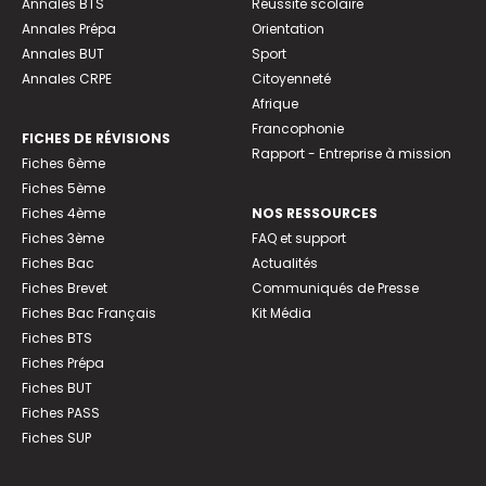
Annales BTS
Réussite scolaire
Annales Prépa
Orientation
Annales BUT
Sport
Annales CRPE
Citoyenneté
Afrique
Francophonie
FICHES DE RÉVISIONS
Rapport - Entreprise à mission
Fiches 6ème
Fiches 5ème
Fiches 4ème
NOS RESSOURCES
Fiches 3ème
FAQ et support
Fiches Bac
Actualités
Fiches Brevet
Communiqués de Presse
Fiches Bac Français
Kit Média
Fiches BTS
Fiches Prépa
Fiches BUT
Fiches PASS
Fiches SUP