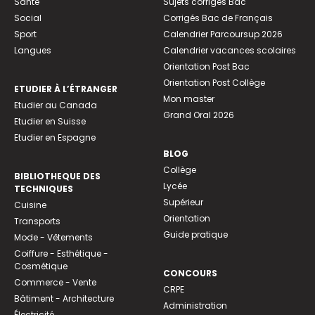
Santé
Sujets corrigés Bac
Social
Corrigés Bac de Français
Sport
Calendrier Parcoursup 2026
Langues
Calendrier vacances scolaires
Orientation Post Bac
Orientation Post Collège
ETUDIER À L’ÉTRANGER
Mon master
Etudier au Canada
Grand Oral 2026
Etudier en Suisse
Etudier en Espagne
BLOG
Collège
BIBLIOTHEQUE DES
Lycée
TECHNIQUES
Supérieur
Cuisine
Orientation
Transports
Guide pratique
Mode - Vêtements
Coiffure - Esthétique -
Cosmétique
CONCOURS
Commerce - Vente
CRPE
Bâtiment - Architecture
Administration
Électricité