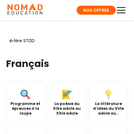
NOS OFFRES
1ère STI2D
Français
Programme et
La poésie du
La littérature
épreuves à la
XIXe siècle au
d’idées du XVIe
loupe
XXIe siècle
siècle au...