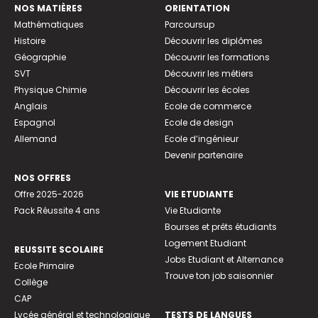
NOS MATIÈRES
ORIENTATION
Mathématiques
Parcoursup
Histoire
Découvrir les diplômes
Géographie
Découvrir les formations
SVT
Découvrir les métiers
Physique Chimie
Découvrir les écoles
Anglais
Ecole de commerce
Espagnol
Ecole de design
Allemand
Ecole d’ingénieur
Devenir partenaire
NOS OFFRES
Offre 2025-2026
VIE ETUDIANTE
Pack Réussite 4 ans
Vie Etudiante
Bourses et prêts étudiants
Logement Etudiant
REUSSITE SCOLAIRE
Jobs Etudiant et Alternance
Ecole Primaire
Trouve ton job saisonnier
Collège
CAP
Lycée général et technologique
TESTS DE LANGUES