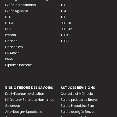
Lycée Professionnel
TFI
Lycée Agricole
TCF
BTS
TEF
BTSA
DELF B1
BUT
DELF B2
Prépas
TOEIC
Licence
TOEFL
Licence Pro
DN Made
PASS
Diplome infirmier
BIBLIOTHEQUE DES SAVOIRS
ASTUCES RÉVISIONS
Droit-Economie-Gestion
Conseils et Méthodo
Littérature-Sciences Humaines
Sujets probables Brevet
Sciences
Sujets Probables Bac
Arts-Design-Spectacle
Sujets corrigés Brevet