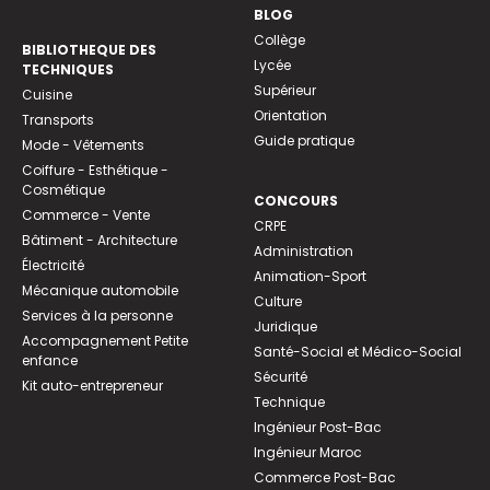
BLOG
Collège
BIBLIOTHEQUE DES
Lycée
TECHNIQUES
Supérieur
Cuisine
Orientation
Transports
Guide pratique
Mode - Vêtements
Coiffure - Esthétique -
Cosmétique
CONCOURS
Commerce - Vente
CRPE
Bâtiment - Architecture
Administration
Électricité
Animation-Sport
Mécanique automobile
Culture
Services à la personne
Juridique
Accompagnement Petite
Santé-Social et Médico-Social
enfance
Sécurité
Kit auto-entrepreneur
Technique
Ingénieur Post-Bac
Ingénieur Maroc
Commerce Post-Bac