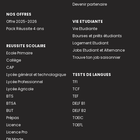
Devenir partenaire
NOS OFFRES
Offre 2025-2026
VIE ETUDIANTE
Pack Réussite 4 ans
Vie Etudiante
Bourses et prêts étudiants
Logement Etudiant
REUSSITE SCOLAIRE
Jobs Etudiant et Alternance
Ecole Primaire
Trouve ton job saisonnier
Collège
CAP
Lycée général et technologique
TESTS DE LANGUES
Lycée Professionnel
TFI
Lycée Agricole
TCF
BTS
TEF
BTSA
DELF B1
BUT
DELF B2
Prépas
TOEIC
Licence
TOEFL
Licence Pro
DN Made