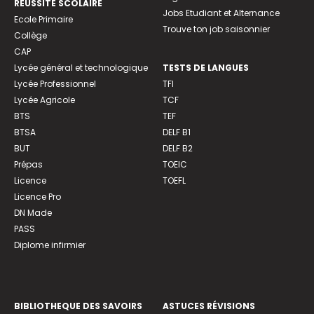
REUSSITE SCOLAIRE
Jobs Etudiant et Alternance
Ecole Primaire
Trouve ton job saisonnier
Collège
CAP
Lycée général et technologique
TESTS DE LANGUES
Lycée Professionnel
TFI
Lycée Agricole
TCF
BTS
TEF
BTSA
DELF B1
BUT
DELF B2
Prépas
TOEIC
Licence
TOEFL
Licence Pro
DN Made
PASS
Diplome infirmier
BIBLIOTHEQUE DES SAVOIRS
ASTUCES RÉVISIONS