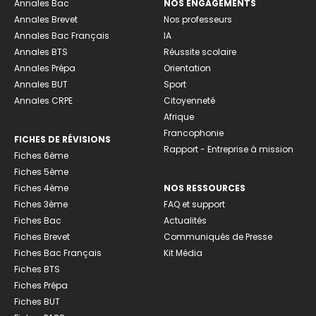
Annales Bac
NOS ENGAGEMENTS
Annales Brevet
Nos professeurs
Annales Bac Français
IA
Annales BTS
Réussite scolaire
Annales Prépa
Orientation
Annales BUT
Sport
Annales CRPE
Citoyenneté
Afrique
Francophonie
FICHES DE RÉVISIONS
Rapport - Entreprise à mission
Fiches 6ème
Fiches 5ème
Fiches 4ème
NOS RESSOURCES
Fiches 3ème
FAQ et support
Fiches Bac
Actualités
Fiches Brevet
Communiqués de Presse
Fiches Bac Français
Kit Média
Fiches BTS
Fiches Prépa
Fiches BUT