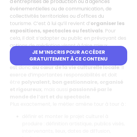
d'entreprises de production ou d'agences
événementielles ou de communication, de
collectivités territoriales ou d'offices du
tourisme. C’est à lui qu’il revient d’
organiser les
expositions, spectacles ou festivals
. Pour
cela, il doit s’adapter au public en prévoyant des
actions de médiation visant à faire mieux
JE M’INSCRIS POUR ACCÉDER
connaître ou comprendre l’œuvre. Le
GRATUITEMENT À CE CONTENU
responsable de production de projets culturels
est donc
au cœur de la vie culturelle locale
. Il
exerce d’importantes responsabilités et doit
être
polyvalent, bon gestionnaire, organisé
et rigoureux
, mais aussi
passionné par le
monde de l’art et du spectacle
.
Plus exactement, le métier amène tour à tour à :
définir et monter le projet culturel à
produire : définition artistique, publics visés,
intervenants, lieux, dates de diffusion,