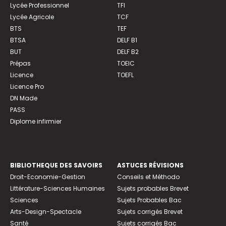
Lycée Professionnel
TFI
Lycée Agricole
TCF
BTS
TEF
BTSA
DELF B1
BUT
DELF B2
Prépas
TOEIC
Licence
TOEFL
Licence Pro
DN Made
PASS
Diplome infirmier
BIBLIOTHEQUE DES SAVOIRS
ASTUCES RÉVISIONS
Droit-Economie-Gestion
Conseils et Méthodo
Littérature-Sciences Humaines
Sujets probables Brevet
Sciences
Sujets Probables Bac
Arts-Design-Spectacle
Sujets corrigés Brevet
Santé
Sujets corrigés Bac