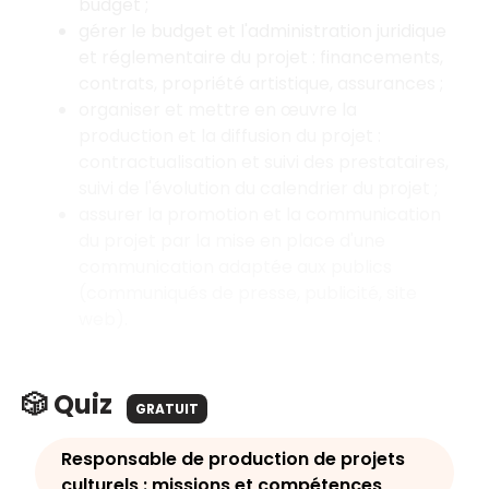
budget ;
gérer le budget et l'administration juridique
et réglementaire du projet : financements,
contrats, propriété artistique, assurances ;
organiser et mettre en œuvre la
production et la diffusion du projet :
contractualisation et suivi des prestataires,
suivi de l'évolution du calendrier du projet ;
assurer la promotion et la communication
du projet par la mise en place d'une
communication adaptée aux publics
(communiqués de presse, publicité, site
web).
🎲 Quiz
GRATUIT
Responsable de production de projets
culturels : missions et compétences