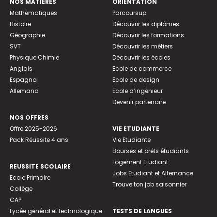
NOS MATIÈRES
ORIENTATION
Mathématiques
Parcoursup
Histoire
Découvrir les diplômes
Géographie
Découvrir les formations
SVT
Découvrir les métiers
Physique Chimie
Découvrir les écoles
Anglais
Ecole de commerce
Espagnol
Ecole de design
Allemand
Ecole d’ingénieur
Devenir partenaire
NOS OFFRES
Offre 2025-2026
VIE ETUDIANTE
Pack Réussite 4 ans
Vie Etudiante
Bourses et prêts étudiants
Logement Etudiant
REUSSITE SCOLAIRE
Jobs Etudiant et Alternance
Ecole Primaire
Trouve ton job saisonnier
Collège
CAP
Lycée général et technologique
TESTS DE LANGUES