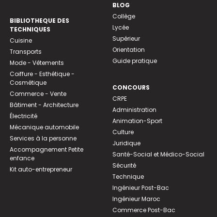
BLOG
Collège
BIBLIOTHEQUE DES
Lycée
TECHNIQUES
Supérieur
Cuisine
Orientation
Transports
Guide pratique
Mode - Vêtements
Coiffure - Esthétique -
Cosmétique
CONCOURS
Commerce - Vente
CRPE
Bâtiment - Architecture
Administration
Électricité
Animation-Sport
Mécanique automobile
Culture
Services à la personne
Juridique
Accompagnement Petite
Santé-Social et Médico-Social
enfance
Sécurité
Kit auto-entrepreneur
Technique
Ingénieur Post-Bac
Ingénieur Maroc
Commerce Post-Bac