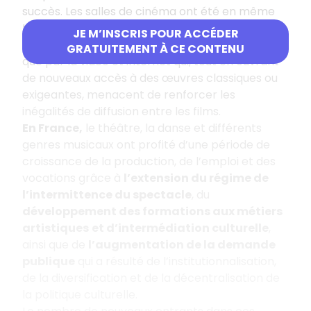
succès. Les salles de cinéma ont été en même
temps concurrencées par les chaînes de
JE M’INSCRIS POUR ACCÉDER
télévision, dont le nombre s’est multiplié, ainsi
GRATUITEMENT À CE CONTENU
que par la vidéo et internet qui, tout en ouvrant
de nouveaux accès à des œuvres classiques ou
exigeantes, menacent de renforcer les
inégalités de diffusion entre les films.
En France,
le théâtre, la danse et différents
genres musicaux ont profité d’une période de
croissance de la production, de l’emploi et des
vocations grâce à
l’extension du régime de
l’intermittence du spectacle
, du
développement des formations aux métiers
artistiques
et d’intermédiation culturelle
,
ainsi que de
l’augmentation de la demande
publique
qui a résulté de l’institutionnalisation,
de la diversification et de la décentralisation de
la politique culturelle.