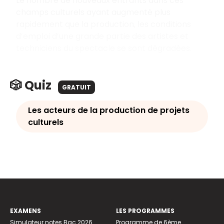
Le nombre de nouveaux entrants dans ces
champs culturels ayant augmenté plus
rapidement que la production, les conditions
d’emploi d’une grande partie des artistes et
techniciens du spectacle se sont dégradées.
🎲 Quiz
GRATUIT
Les acteurs de la production de projets
culturels
EXAMENS
LES PROGRAMMES
Simulateur notes Bac 2026
Programme de 6ème