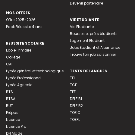
Devenir partenaire
NOS OFFRES
Offre 2025-2026
VIE ETUDIANTE
Pack Réussite 4 ans
Vie Etudiante
Bourses et prêts étudiants
Logement Etudiant
REUSSITE SCOLAIRE
Jobs Etudiant et Alternance
Ecole Primaire
Trouve ton job saisonnier
Collège
CAP
Lycée général et technologique
TESTS DE LANGUES
Lycée Professionnel
TFI
Lycée Agricole
TCF
BTS
TEF
BTSA
DELF B1
BUT
DELF B2
Prépas
TOEIC
Licence
TOEFL
Licence Pro
DN Made