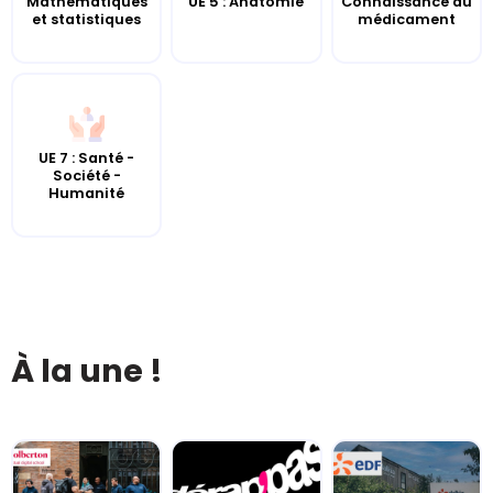
UE 5 : Anatomie
Mathématiques
Connaissance du
et statistiques
médicament
UE 7 : Santé -
Société -
Humanité
À la une !