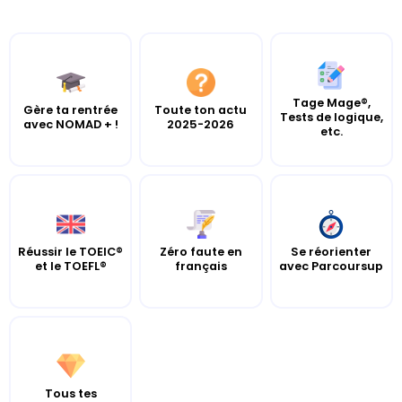
Tage Mage®,
Gère ta rentrée
Toute ton actu
Tests de logique,
avec NOMAD + !
2025-2026
etc.
Réussir le TOEIC®
Zéro faute en
Se réorienter
et le TOEFL®
français
avec Parcoursup
Tous tes