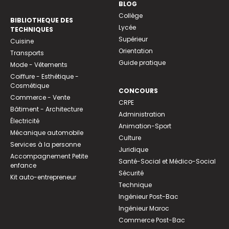
BLOG
Collège
BIBLIOTHEQUE DES
Lycée
TECHNIQUES
Supérieur
Cuisine
Orientation
Transports
Guide pratique
Mode - Vêtements
Coiffure - Esthétique -
Cosmétique
CONCOURS
Commerce - Vente
CRPE
Bâtiment - Architecture
Administration
Électricité
Animation-Sport
Mécanique automobile
Culture
Services à la personne
Juridique
Accompagnement Petite
Santé-Social et Médico-Social
enfance
Sécurité
Kit auto-entrepreneur
Technique
Ingénieur Post-Bac
Ingénieur Maroc
Commerce Post-Bac