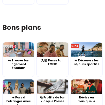
Bons plans
🛌 Trouve ton
💂🏻 Passe ton
☀️ Découvre les
logement
TOEIC
séjours sportifs
étudiant
✈️ Pars à
🗞️ Profite de ton
Révise en
l'étranger avec
kiosque Presse
musique 🎶
EF