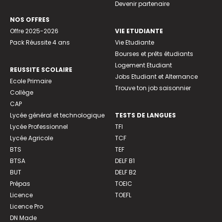
Devenir partenaire
NOS OFFRES
Offre 2025-2026
VIE ETUDIANTE
Pack Réussite 4 ans
Vie Etudiante
Bourses et prêts étudiants
Logement Etudiant
REUSSITE SCOLAIRE
Jobs Etudiant et Alternance
Ecole Primaire
Trouve ton job saisonnier
Collège
CAP
Lycée général et technologique
TESTS DE LANGUES
Lycée Professionnel
TFI
Lycée Agricole
TCF
BTS
TEF
BTSA
DELF B1
BUT
DELF B2
Prépas
TOEIC
Licence
TOEFL
Licence Pro
DN Made