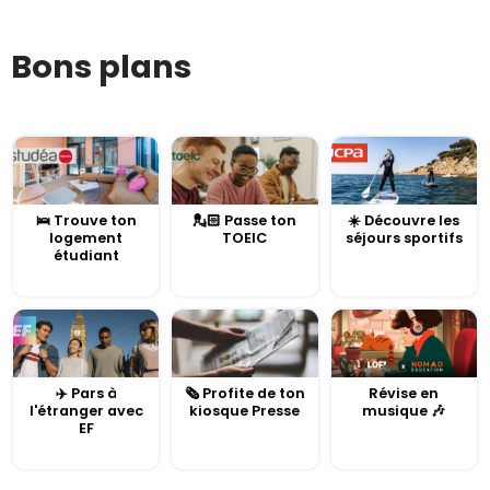
Bons plans
🛌 Trouve ton
💂🏻 Passe ton
☀️ Découvre les
logement
TOEIC
séjours sportifs
étudiant
✈️ Pars à
🗞️ Profite de ton
Révise en
l'étranger avec
kiosque Presse
musique 🎶
EF