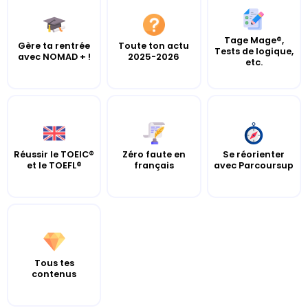
Tage Mage®,
Gère ta rentrée
Toute ton actu
Tests de logique,
avec NOMAD + !
2025-2026
etc.
Réussir le TOEIC®
Zéro faute en
Se réorienter
et le TOEFL®
français
avec Parcoursup
Tous tes
contenus