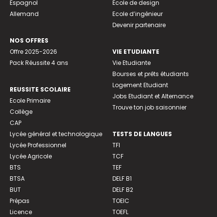
Espagnol
Ecole de design
Allemand
Ecole d’ingénieur
Devenir partenaire
NOS OFFRES
Offre 2025-2026
VIE ETUDIANTE
Pack Réussite 4 ans
Vie Etudiante
Bourses et prêts étudiants
Logement Etudiant
REUSSITE SCOLAIRE
Jobs Etudiant et Alternance
Ecole Primaire
Trouve ton job saisonnier
Collège
CAP
Lycée général et technologique
TESTS DE LANGUES
Lycée Professionnel
TFI
Lycée Agricole
TCF
BTS
TEF
BTSA
DELF B1
BUT
DELF B2
Prépas
TOEIC
Licence
TOEFL