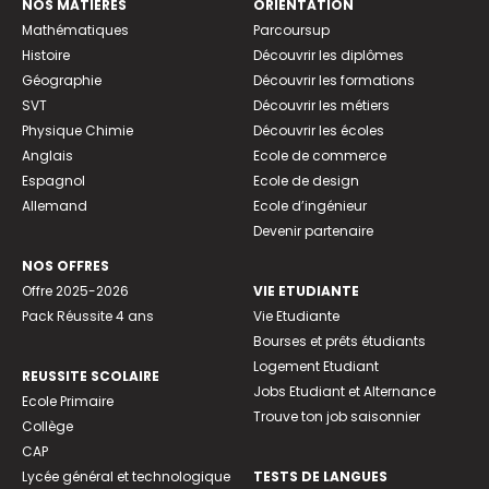
NOS MATIÈRES
ORIENTATION
Mathématiques
Parcoursup
Histoire
Découvrir les diplômes
Géographie
Découvrir les formations
SVT
Découvrir les métiers
Physique Chimie
Découvrir les écoles
Anglais
Ecole de commerce
Espagnol
Ecole de design
Allemand
Ecole d’ingénieur
Devenir partenaire
NOS OFFRES
Offre 2025-2026
VIE ETUDIANTE
Pack Réussite 4 ans
Vie Etudiante
Bourses et prêts étudiants
Logement Etudiant
REUSSITE SCOLAIRE
Jobs Etudiant et Alternance
Ecole Primaire
Trouve ton job saisonnier
Collège
CAP
Lycée général et technologique
TESTS DE LANGUES