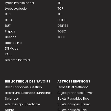
Lycée Professionnel
TFI
Lycée Agricole
TCF
BTS
TEF
BTSA
DELF B1
BUT
DELF B2
Prépas
TOEIC
Licence
TOEFL
Licence Pro
DN Made
PASS
Diplome infirmier
BIBLIOTHEQUE DES SAVOIRS
ASTUCES RÉVISIONS
Droit-Economie-Gestion
Conseils et Méthodo
Littérature-Sciences Humaines
Sujets probables Brevet
Sciences
Sujets Probables Bac
Arts-Design-Spectacle
Sujets corrigés Brevet
Santé
Sujets corrigés Bac