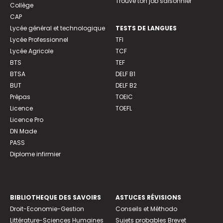
Trouve ton job saisonnier
Collège
CAP
Lycée général et technologique
TESTS DE LANGUES
Lycée Professionnel
TFI
Lycée Agricole
TCF
BTS
TEF
BTSA
DELF B1
BUT
DELF B2
Prépas
TOEIC
Licence
TOEFL
Licence Pro
DN Made
PASS
Diplome infirmier
BIBLIOTHEQUE DES SAVOIRS
ASTUCES RÉVISIONS
Droit-Economie-Gestion
Conseils et Méthodo
Littérature-Sciences Humaines
Sujets probables Brevet