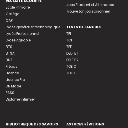
REUSSITE SCOLAIRE
Jobs Etudiant et Alternance
Ecole Primaire
Trouve ton job saisonnier
Collège
CAP
Lycée général et technologique
TESTS DE LANGUES
Lycée Professionnel
TFI
Lycée Agricole
TCF
BTS
TEF
BTSA
DELF B1
BUT
DELF B2
Prépas
TOEIC
Licence
TOEFL
Licence Pro
DN Made
PASS
Diplome infirmier
BIBLIOTHEQUE DES SAVOIRS
ASTUCES RÉVISIONS