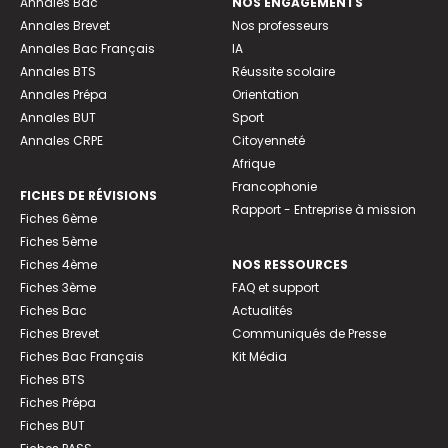
Annales Bac
NOS ENGAGEMENTS
Annales Brevet
Nos professeurs
Annales Bac Français
IA
Annales BTS
Réussite scolaire
Annales Prépa
Orientation
Annales BUT
Sport
Annales CRPE
Citoyenneté
Afrique
Francophonie
FICHES DE RÉVISIONS
Rapport - Entreprise à mission
Fiches 6ème
Fiches 5ème
Fiches 4ème
NOS RESSOURCES
Fiches 3ème
FAQ et support
Fiches Bac
Actualités
Fiches Brevet
Communiqués de Presse
Fiches Bac Français
Kit Média
Fiches BTS
Fiches Prépa
Fiches BUT