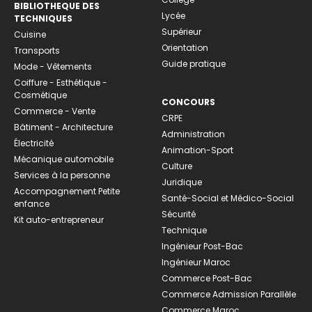
BIBLIOTHEQUE DES
Lycée
TECHNIQUES
Supérieur
Cuisine
Orientation
Transports
Guide pratique
Mode - Vêtements
Coiffure - Esthétique -
Cosmétique
CONCOURS
Commerce - Vente
CRPE
Bâtiment - Architecture
Administration
Électricité
Animation-Sport
Mécanique automobile
Culture
Services à la personne
Juridique
Accompagnement Petite
Santé-Social et Médico-Social
enfance
Sécurité
Kit auto-entrepreneur
Technique
Ingénieur Post-Bac
Ingénieur Maroc
Commerce Post-Bac
Commerce Admission Parallèle
Commerce Maroc