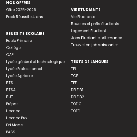
NOS OFFRES
Offre 2025-2026
VIE ETUDIANTE
Pack Réussite 4 ans
Vie Etudiante
Bourses et prêts étudiants
Logement Etudiant
REUSSITE SCOLAIRE
Jobs Etudiant et Alternance
Ecole Primaire
Trouve ton job saisonnier
Collège
CAP
Lycée général et technologique
TESTS DE LANGUES
Lycée Professionnel
TFI
Lycée Agricole
TCF
BTS
TEF
BTSA
DELF B1
BUT
DELF B2
Prépas
TOEIC
Licence
TOEFL
Licence Pro
DN Made
PASS