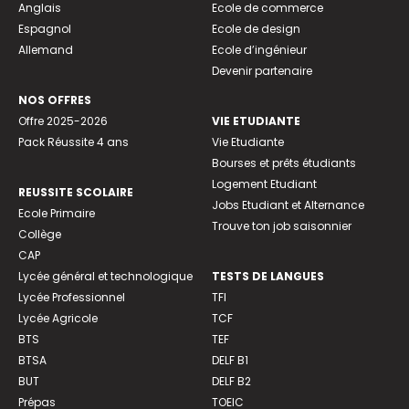
Anglais
Ecole de commerce
Espagnol
Ecole de design
Allemand
Ecole d’ingénieur
Devenir partenaire
NOS OFFRES
Offre 2025-2026
VIE ETUDIANTE
Pack Réussite 4 ans
Vie Etudiante
Bourses et prêts étudiants
Logement Etudiant
REUSSITE SCOLAIRE
Jobs Etudiant et Alternance
Ecole Primaire
Trouve ton job saisonnier
Collège
CAP
Lycée général et technologique
TESTS DE LANGUES
Lycée Professionnel
TFI
Lycée Agricole
TCF
BTS
TEF
BTSA
DELF B1
BUT
DELF B2
Prépas
TOEIC