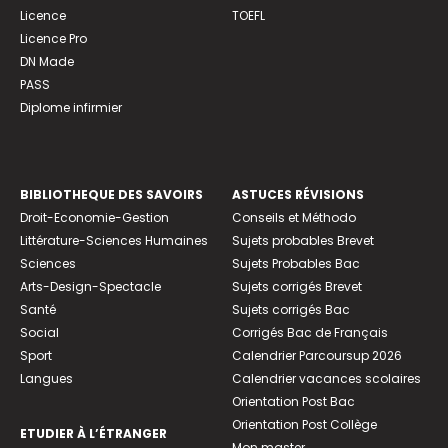
Licence
TOEFL
Licence Pro
DN Made
PASS
Diplome infirmier
BIBLIOTHEQUE DES SAVOIRS
ASTUCES RÉVISIONS
Droit-Economie-Gestion
Conseils et Méthodo
Littérature-Sciences Humaines
Sujets probables Brevet
Sciences
Sujets Probables Bac
Arts-Design-Spectacle
Sujets corrigés Brevet
Santé
Sujets corrigés Bac
Social
Corrigés Bac de Français
Sport
Calendrier Parcoursup 2026
Langues
Calendrier vacances scolaires
Orientation Post Bac
Orientation Post Collège
ETUDIER À L’ÉTRANGER
Mon master